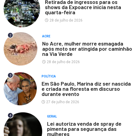
Retirada de ingressos para os
shows da Expoacre inicia nesta
quarta-feira
28 de julho de 2026
2
ACRE
No Acre, mulher morre esmagada
após moto ser atingida por caminhão
na Via Verde
28 de julho de 2026
3
POLÍTICA
Em São Paulo, Marina diz ser nascida
e criada na floresta em discurso
durante evento
27 de julho de 2026
4
GERAL
Lei autoriza venda de spray de
pimenta para segurança das
mulheres