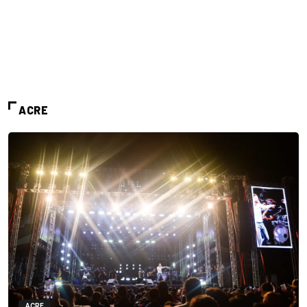
ACRE
ACRE