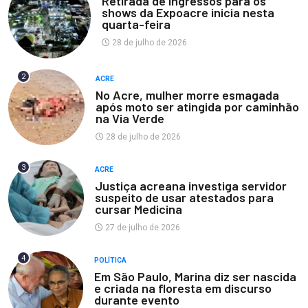
Retirada de ingressos para os
shows da Expoacre inicia nesta
quarta-feira
28 de julho de 2026
2
ACRE
No Acre, mulher morre esmagada
após moto ser atingida por caminhão
na Via Verde
28 de julho de 2026
3
ACRE
Justiça acreana investiga servidor
suspeito de usar atestados para
cursar Medicina
27 de julho de 2026
4
POLÍTICA
Em São Paulo, Marina diz ser nascida
e criada na floresta em discurso
durante evento