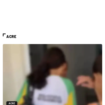
ACRE
ACRE