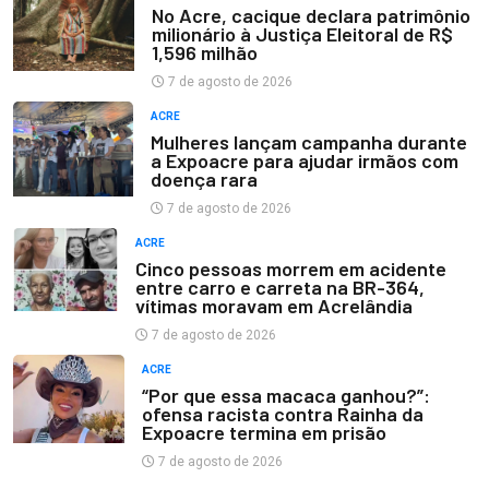
No Acre, cacique declara patrimônio
milionário à Justiça Eleitoral de R$
1,596 milhão
7 de agosto de 2026
ACRE
Mulheres lançam campanha durante
a Expoacre para ajudar irmãos com
doença rara
7 de agosto de 2026
ACRE
Cinco pessoas morrem em acidente
entre carro e carreta na BR-364,
vítimas moravam em Acrelândia
7 de agosto de 2026
ACRE
“Por que essa macaca ganhou?”:
ofensa racista contra Rainha da
Expoacre termina em prisão
7 de agosto de 2026