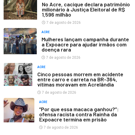
No Acre, cacique declara patrimônio
milionário à Justiça Eleitoral de R$
1,596 milhão
7 de agosto de 2026
ACRE
Mulheres lançam campanha durante
a Expoacre para ajudar irmãos com
doença rara
7 de agosto de 2026
ACRE
Cinco pessoas morrem em acidente
entre carro e carreta na BR-364,
vítimas moravam em Acrelândia
7 de agosto de 2026
ACRE
“Por que essa macaca ganhou?”:
ofensa racista contra Rainha da
Expoacre termina em prisão
7 de agosto de 2026