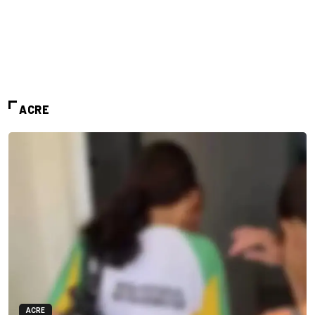
ACRE
ACRE