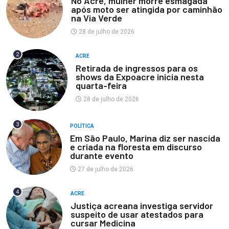
No Acre, mulher morre esmagada
após moto ser atingida por caminhão
na Via Verde
28 de julho de 2026
2
ACRE
Retirada de ingressos para os
shows da Expoacre inicia nesta
quarta-feira
28 de julho de 2026
3
POLÍTICA
Em São Paulo, Marina diz ser nascida
e criada na floresta em discurso
durante evento
27 de julho de 2026
4
ACRE
Justiça acreana investiga servidor
suspeito de usar atestados para
cursar Medicina