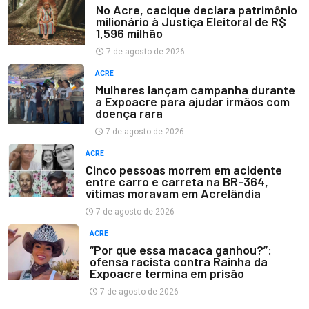
No Acre, cacique declara patrimônio
milionário à Justiça Eleitoral de R$
1,596 milhão
7 de agosto de 2026
ACRE
Mulheres lançam campanha durante
a Expoacre para ajudar irmãos com
doença rara
7 de agosto de 2026
ACRE
Cinco pessoas morrem em acidente
entre carro e carreta na BR-364,
vítimas moravam em Acrelândia
7 de agosto de 2026
ACRE
“Por que essa macaca ganhou?”:
ofensa racista contra Rainha da
Expoacre termina em prisão
7 de agosto de 2026