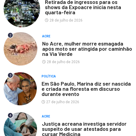
Retirada de ingressos para os
shows da Expoacre inicia nesta
quarta-feira
28 de julho de 2026
2
ACRE
No Acre, mulher morre esmagada
após moto ser atingida por caminhão
na Via Verde
28 de julho de 2026
3
POLÍTICA
Em São Paulo, Marina diz ser nascida
e criada na floresta em discurso
durante evento
27 de julho de 2026
4
ACRE
Justiça acreana investiga servidor
suspeito de usar atestados para
cursar Medicina