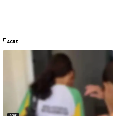
ACRE
ACRE