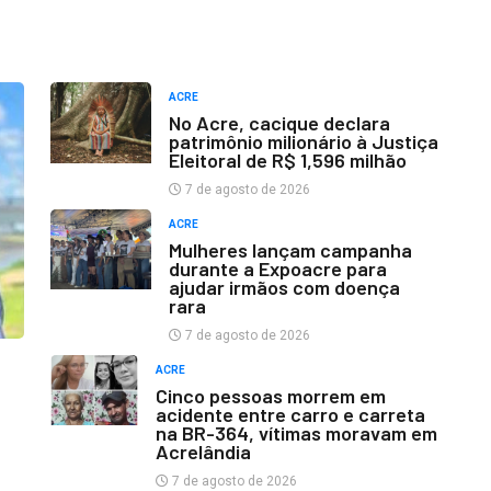
ACRE
No Acre, cacique declara
patrimônio milionário à Justiça
Eleitoral de R$ 1,596 milhão
7 de agosto de 2026
ACRE
Mulheres lançam campanha
durante a Expoacre para
ajudar irmãos com doença
rara
7 de agosto de 2026
ACRE
Cinco pessoas morrem em
acidente entre carro e carreta
na BR-364, vítimas moravam em
Acrelândia
7 de agosto de 2026