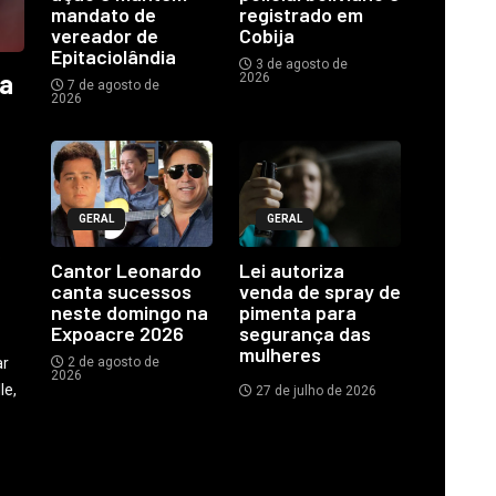
mandato de
registrado em
vereador de
Cobija
Epitaciolândia
3 de agosto de
ia
2026
7 de agosto de
2026
GERAL
GERAL
o
Cantor Leonardo
Lei autoriza
canta sucessos
venda de spray de
neste domingo na
pimenta para
Expoacre 2026
segurança das
mulheres
ar
2 de agosto de
2026
le,
27 de julho de 2026