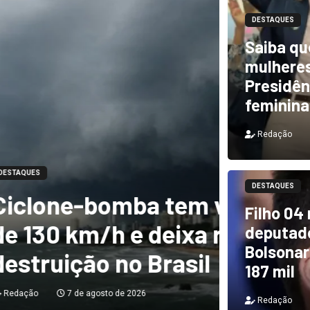
DESTAQUES
Saiba qu
mulheres
Presidên
feminina
Redação
DESTAQUES
m ventos de mais
DESTAQUES
Filho 04
a rastro de
TCU i
deputado
Bolsonar
il
e PF 
187 mil
Redação
Redação