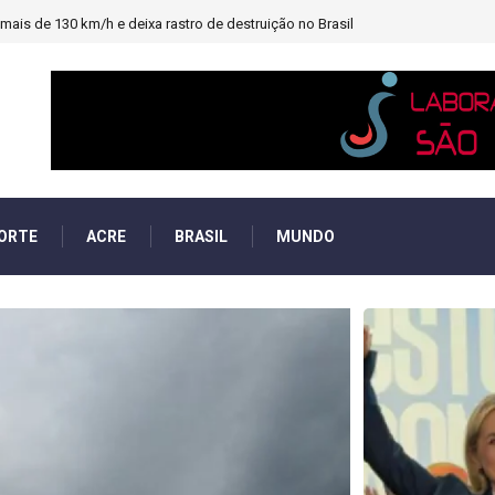
heiro e PF investigará emendas Pix
ORTE
ACRE
BRASIL
MUNDO