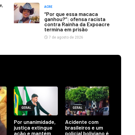
e,
ACRE
“Por que essa macaca
ganhou?”: ofensa racista
contra Rainha da Expoacre
termina em prisão
7 de agosto de 2026
GERAL
GERAL
Por unanimidade,
Acidente com
justiça extingue
brasileiros e um
ação e mantém
policial boliviano é