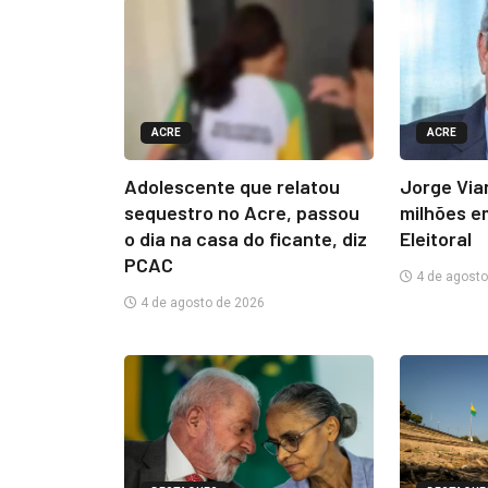
ACRE
ACRE
Adolescente que relatou
Jorge Via
sequestro no Acre, passou
milhões e
o dia na casa do ficante, diz
Eleitoral
PCAC
4 de agosto
4 de agosto de 2026