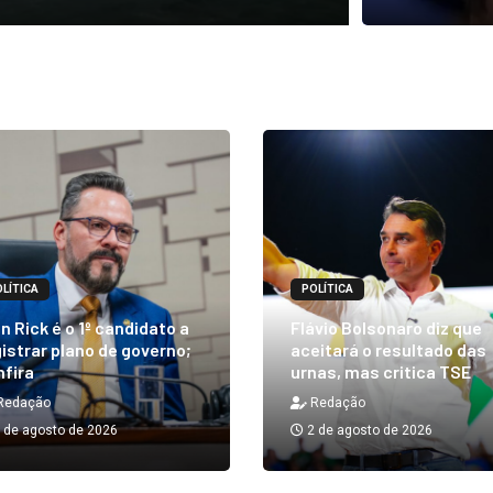
LÍTICA
POLÍTICA
n Rick é o 1º candidato a
Flávio Bolsonaro diz que
istrar plano de governo;
aceitará o resultado das
nfira
urnas, mas critica TSE
Redação
Redação
 de agosto de 2026
2 de agosto de 2026