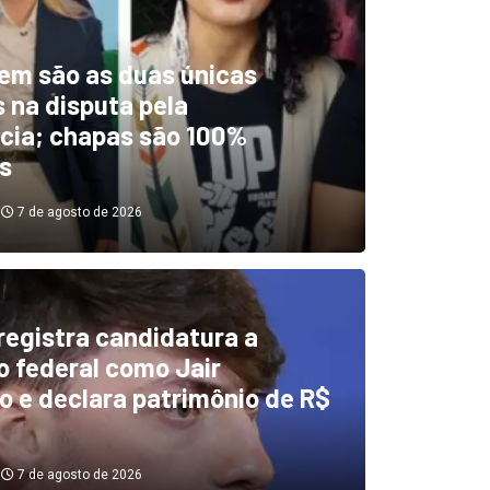
em são as duas únicas
 na disputa pela
cia; chapas são 100%
s
7 de agosto de 2026
 registra candidatura a
dentificou desvios de dinhei
 federal como Jair
o e declara patrimônio de R$
investigará emendas Pix
7 de agosto de 2026
7 de agosto de 2026