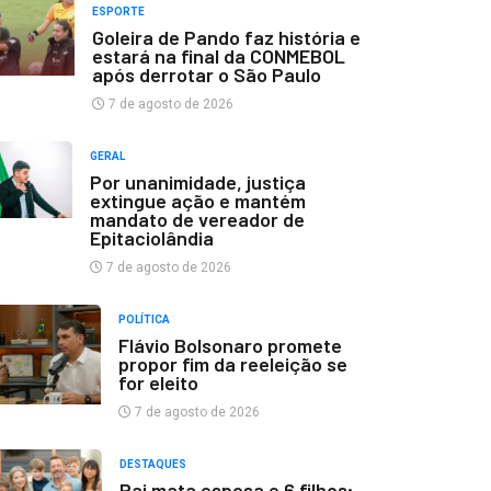
ESPORTE
Goleira de Pando faz história e
estará na final da CONMEBOL
após derrotar o São Paulo
7 de agosto de 2026
GERAL
Por unanimidade, justiça
extingue ação e mantém
mandato de vereador de
Epitaciolândia
7 de agosto de 2026
POLÍTICA
Flávio Bolsonaro promete
propor fim da reeleição se
for eleito
7 de agosto de 2026
DESTAQUES
Pai mata esposa e 6 filhos;