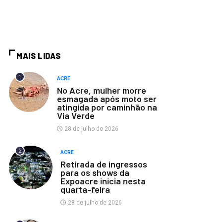
MAIS LIDAS
1
ACRE
No Acre, mulher morre
esmagada após moto ser
atingida por caminhão na
Via Verde
28 de julho de 2026
2
ACRE
Retirada de ingressos
para os shows da
Expoacre inicia nesta
quarta-feira
28 de julho de 2026