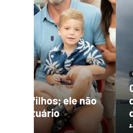
DESTAQUES
Ciclone-bomba te
 não
de 130 km/h e deix
destruição no Bras
Redação
7 de agosto de 2026