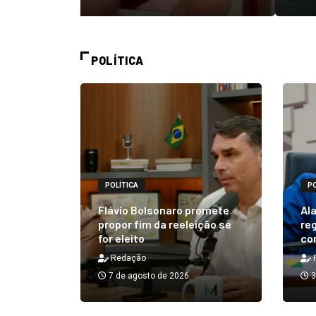
POLÍTICA
POLÍTICA
PO
alizará
 Rick ao
Flávio Bolsonaro promete
Ala
á em 25
propor fim da reeleição se
reg
for eleito
co
Redação
7 de agosto de 2026
3