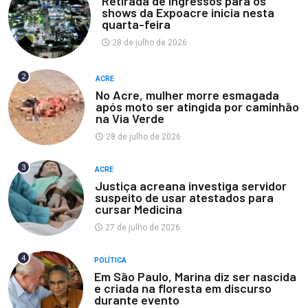
Retirada de ingressos para os
shows da Expoacre inicia nesta
quarta-feira
28 de julho de 2026
2
ACRE
No Acre, mulher morre esmagada
após moto ser atingida por caminhão
na Via Verde
28 de julho de 2026
3
ACRE
Justiça acreana investiga servidor
suspeito de usar atestados para
cursar Medicina
27 de julho de 2026
4
POLÍTICA
Em São Paulo, Marina diz ser nascida
e criada na floresta em discurso
durante evento