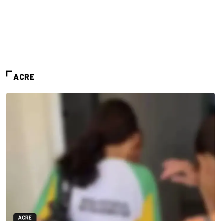
ACRE
ACRE