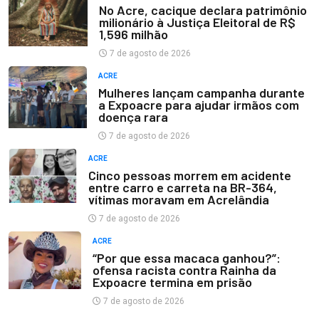
No Acre, cacique declara patrimônio
milionário à Justiça Eleitoral de R$
1,596 milhão
7 de agosto de 2026
ACRE
Mulheres lançam campanha durante
a Expoacre para ajudar irmãos com
doença rara
7 de agosto de 2026
ACRE
Cinco pessoas morrem em acidente
entre carro e carreta na BR-364,
vítimas moravam em Acrelândia
7 de agosto de 2026
ACRE
“Por que essa macaca ganhou?”:
ofensa racista contra Rainha da
Expoacre termina em prisão
7 de agosto de 2026