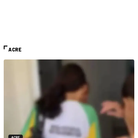
ACRE
ACRE