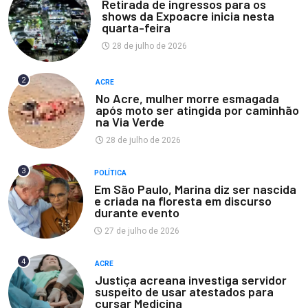
Retirada de ingressos para os
shows da Expoacre inicia nesta
quarta-feira
28 de julho de 2026
2
ACRE
No Acre, mulher morre esmagada
após moto ser atingida por caminhão
na Via Verde
28 de julho de 2026
3
POLÍTICA
Em São Paulo, Marina diz ser nascida
e criada na floresta em discurso
durante evento
27 de julho de 2026
4
ACRE
Justiça acreana investiga servidor
suspeito de usar atestados para
cursar Medicina