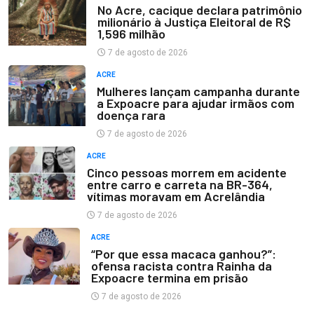
No Acre, cacique declara patrimônio
milionário à Justiça Eleitoral de R$
1,596 milhão
7 de agosto de 2026
ACRE
Mulheres lançam campanha durante
a Expoacre para ajudar irmãos com
doença rara
7 de agosto de 2026
ACRE
Cinco pessoas morrem em acidente
entre carro e carreta na BR-364,
vítimas moravam em Acrelândia
7 de agosto de 2026
ACRE
“Por que essa macaca ganhou?”:
ofensa racista contra Rainha da
Expoacre termina em prisão
7 de agosto de 2026