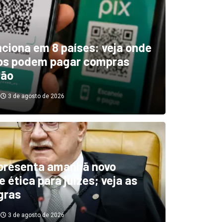
unciona em 8 países: veja onde
ros podem pagar compras
tão
3 de agosto de 2026
boletim indica El Niño ‘muit
’ diminuindo chuvas e
presenta amanhã novo
 ética para juízes; veja as
cando secas de rios
gras
3 de agosto de 2026
3 de agosto de 2026