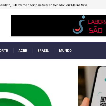
muito forte’ diminuindo chuvas e provocando secas de rios
ORTE
ACRE
BRASIL
MUNDO