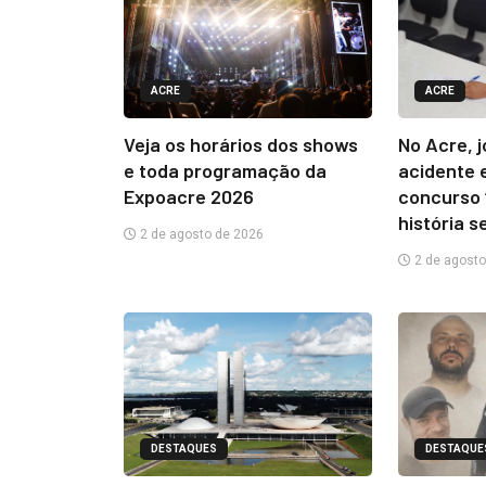
ACRE
ACRE
Veja os horários dos shows
No Acre, 
e toda programação da
acidente 
Expoacre 2026
concurso 
história s
2 de agosto de 2026
2 de agosto
DESTAQUES
DESTAQUE