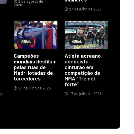
2 de agosto de
2026
27 de julho de 2026
GERAL
GERAL
Campeões
Atleta acreano
mundiais desfilam
conquista
pelas ruas de
cinturão em
Madri lotadas de
competição de
torcedores
MMA “Treinei
forte”
20 de julho de 2026
do
17 de julho de 2026
.