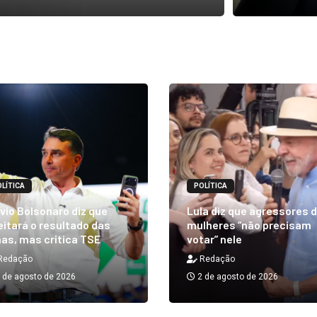
LÍTICA
POLÍTICA
vio Bolsonaro diz que
Lula diz que agressores 
itará o resultado das
mulheres “não precisam
as, mas critica TSE
votar” nele
Redação
Redação
 de agosto de 2026
2 de agosto de 2026