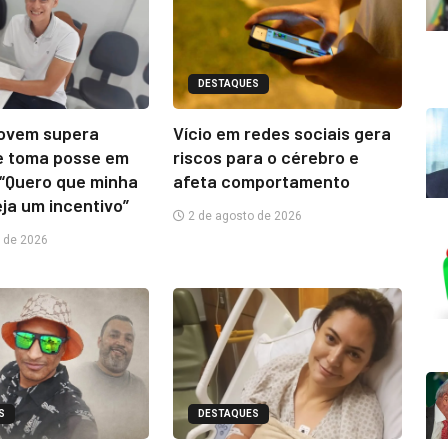
DESTAQUES
jovem supera
Vício em redes sociais gera
e toma posse em
riscos para o cérebro e
“Quero que minha
afeta comportamento
eja um incentivo”
2 de agosto de 2026
 de 2026
S
DESTAQUES