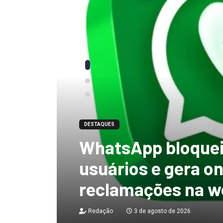
DESTAQUES
“tenho certeza qu
mandato, Lula vai
ficar no Senado”, 
Redação
3 de agosto de 2026