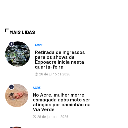
MAIS LIDAS
1
ACRE
Retirada de ingressos
para os shows da
Expoacre inicia nesta
quarta-feira
28 de julho de 2026
2
ACRE
No Acre, mulher morre
esmagada após moto ser
atingida por caminhão na
Via Verde
28 de julho de 2026