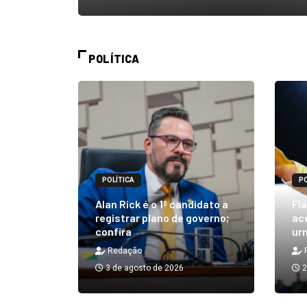
POLÍTICA
POLÍTICA
PO
m quibe
Alan Rick é o 1º candidato a
Flá
ue, na
registrar plano de governo;
ace
confira
urn
Redação
3 de agosto de 2026
2