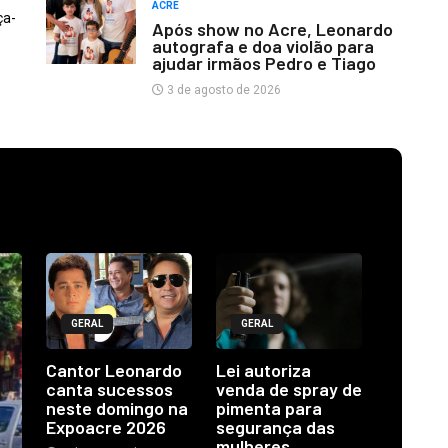
ACRE
ça-
Após show no Acre, Leonardo
autografa e doa violão para
ajudar irmãos Pedro e Tiago
3 de agosto de 2026
GERAL
GERAL
Cantor Leonardo
Lei autoriza
canta sucessos
venda de spray de
neste domingo na
pimenta para
Expoacre 2026
segurança das
mulheres