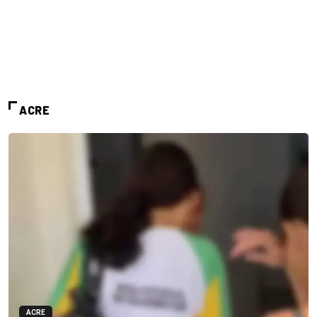
ACRE
ACRE