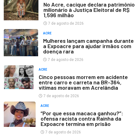
No Acre, cacique declara patrimônio
milionário à Justiça Eleitoral de R$
1,596 milhão
7 de agosto de 2026
ACRE
Mulheres lançam campanha durante
a Expoacre para ajudar irmãos com
doença rara
7 de agosto de 2026
ACRE
Cinco pessoas morrem em acidente
entre carro e carreta na BR-364,
vítimas moravam em Acrelândia
7 de agosto de 2026
ACRE
“Por que essa macaca ganhou?”:
ofensa racista contra Rainha da
Expoacre termina em prisão
7 de agosto de 2026