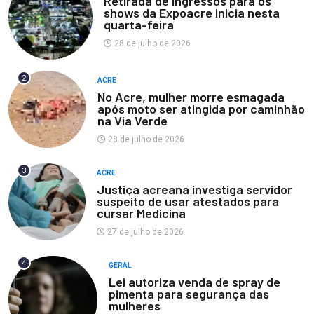
Retirada de ingressos para os
shows da Expoacre inicia nesta
quarta-feira
28 de julho de 2026
2
ACRE
No Acre, mulher morre esmagada
após moto ser atingida por caminhão
na Via Verde
28 de julho de 2026
3
ACRE
Justiça acreana investiga servidor
suspeito de usar atestados para
cursar Medicina
27 de julho de 2026
4
GERAL
Lei autoriza venda de spray de
pimenta para segurança das
mulheres