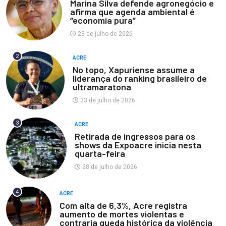
Marina Silva defende agronegócio e
afirma que agenda ambiental é
“economia pura”
23 de julho de 2026
2
ACRE
No topo, Xapuriense assume a
liderança do ranking brasileiro de
ultramaratona
23 de julho de 2026
3
ACRE
Retirada de ingressos para os
shows da Expoacre inicia nesta
quarta-feira
28 de julho de 2026
4
ACRE
Com alta de 6,3%, Acre registra
aumento de mortes violentas e
contraria queda histórica da violência