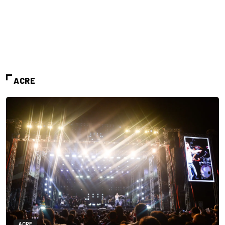
ACRE
ACRE