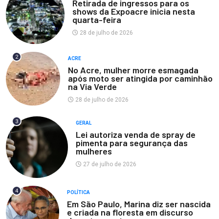
Retirada de ingressos para os
shows da Expoacre inicia nesta
quarta-feira
28 de julho de 2026
2
ACRE
No Acre, mulher morre esmagada
após moto ser atingida por caminhão
na Via Verde
28 de julho de 2026
3
GERAL
Lei autoriza venda de spray de
pimenta para segurança das
mulheres
27 de julho de 2026
4
POLÍTICA
Em São Paulo, Marina diz ser nascida
e criada na floresta em discurso