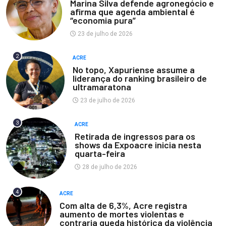
Marina Silva defende agronegócio e
afirma que agenda ambiental é
“economia pura”
23 de julho de 2026
2
ACRE
No topo, Xapuriense assume a
liderança do ranking brasileiro de
ultramaratona
23 de julho de 2026
3
ACRE
Retirada de ingressos para os
shows da Expoacre inicia nesta
quarta-feira
28 de julho de 2026
4
ACRE
Com alta de 6,3%, Acre registra
aumento de mortes violentas e
contraria queda histórica da violência