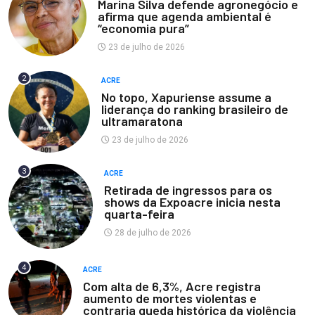
Marina Silva defende agronegócio e
afirma que agenda ambiental é
“economia pura”
23 de julho de 2026
2
ACRE
No topo, Xapuriense assume a
liderança do ranking brasileiro de
ultramaratona
23 de julho de 2026
3
ACRE
Retirada de ingressos para os
shows da Expoacre inicia nesta
quarta-feira
28 de julho de 2026
4
ACRE
Com alta de 6,3%, Acre registra
aumento de mortes violentas e
contraria queda histórica da violência