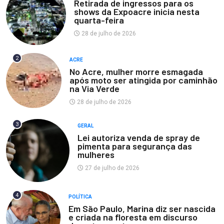
Retirada de ingressos para os
shows da Expoacre inicia nesta
quarta-feira
28 de julho de 2026
2
ACRE
No Acre, mulher morre esmagada
após moto ser atingida por caminhão
na Via Verde
28 de julho de 2026
3
GERAL
Lei autoriza venda de spray de
pimenta para segurança das
mulheres
27 de julho de 2026
4
POLÍTICA
Em São Paulo, Marina diz ser nascida
e criada na floresta em discurso