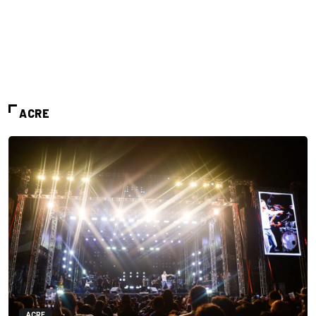
ACRE
ACRE