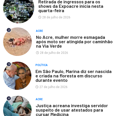
Retirada de ingressos para os
shows da Expoacre inicia nesta
quarta-feira
28 de julho de 2026
2
ACRE
No Acre, mulher morre esmagada
após moto ser atingida por caminhão
na Via Verde
28 de julho de 2026
3
POLÍTICA
Em São Paulo, Marina diz ser nascida
e criada na floresta em discurso
durante evento
27 de julho de 2026
4
ACRE
Justiça acreana investiga servidor
suspeito de usar atestados para
cursar Medicina