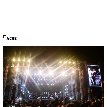
ACRE
ACRE