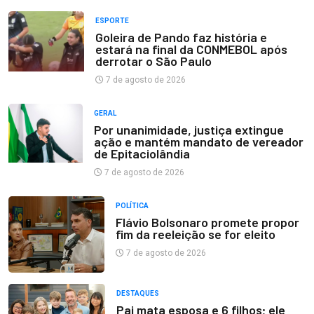
ESPORTE
Goleira de Pando faz história e
estará na final da CONMEBOL após
derrotar o São Paulo
7 de agosto de 2026
GERAL
Por unanimidade, justiça extingue
ação e mantém mandato de vereador
de Epitaciolândia
7 de agosto de 2026
POLÍTICA
Flávio Bolsonaro promete propor
fim da reeleição se for eleito
7 de agosto de 2026
DESTAQUES
Pai mata esposa e 6 filhos; ele