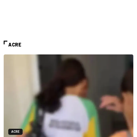
ACRE
ACRE