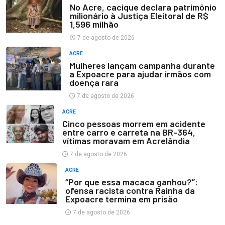
No Acre, cacique declara patrimônio
milionário à Justiça Eleitoral de R$
1,596 milhão
7 de agosto de 2026
ACRE
Mulheres lançam campanha durante
a Expoacre para ajudar irmãos com
doença rara
7 de agosto de 2026
ACRE
Cinco pessoas morrem em acidente
entre carro e carreta na BR-364,
vítimas moravam em Acrelândia
7 de agosto de 2026
ACRE
“Por que essa macaca ganhou?”:
ofensa racista contra Rainha da
Expoacre termina em prisão
7 de agosto de 2026