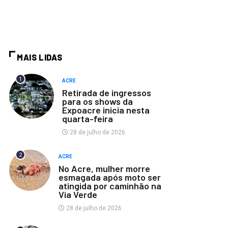
MAIS LIDAS
1
ACRE
Retirada de ingressos
para os shows da
Expoacre inicia nesta
quarta-feira
28 de julho de 2026
2
ACRE
No Acre, mulher morre
esmagada após moto ser
atingida por caminhão na
Via Verde
28 de julho de 2026