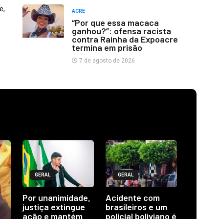
e,
ACRE
“Por que essa macaca
ganhou?”: ofensa racista
contra Rainha da Expoacre
termina em prisão
7 de agosto de 2026
GERAL
GERAL
Por unanimidade,
Acidente com
justiça extingue
brasileiros e um
ação e mantém
policial boliviano é