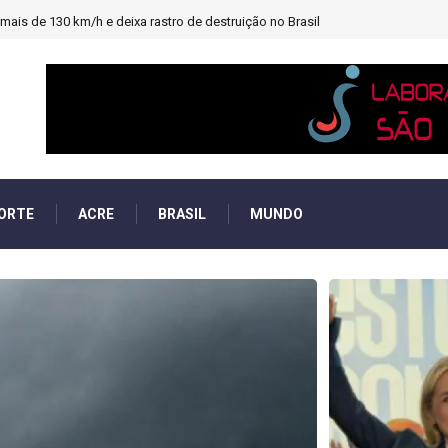
heiro e PF investigará emendas Pix
ORTE
ACRE
BRASIL
MUNDO