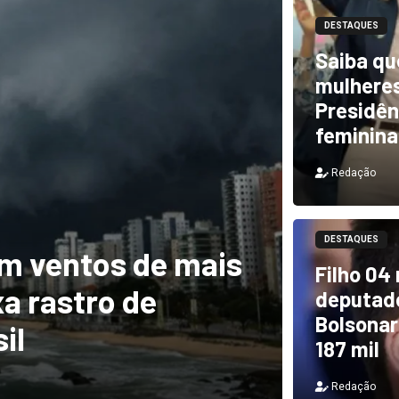
DESTAQUES
Saiba qu
mulheres
Presidên
feminina
Redação
DESTAQUES
m ventos de mais
DESTAQUES
Filho 04
a rastro de
TCU i
deputado
Bolsonar
il
e PF 
187 mil
Redação
Redação