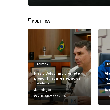
POLÍTICA
POLÍTICA
PO
alizará
 Rick ao
Flávio Bolsonaro promete
Ala
á em 25
propor fim da reeleição se
reg
for eleito
co
Redação
7 de agosto de 2026
3