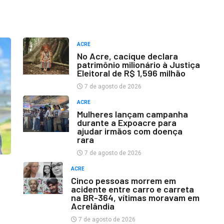
ACRE
No Acre, cacique declara
patrimônio milionário à Justiça
Eleitoral de R$ 1,596 milhão
7 de agosto de 2026
ACRE
Mulheres lançam campanha
durante a Expoacre para
ajudar irmãos com doença
rara
7 de agosto de 2026
ACRE
Cinco pessoas morrem em
acidente entre carro e carreta
na BR-364, vítimas moravam em
Acrelândia
7 de agosto de 2026