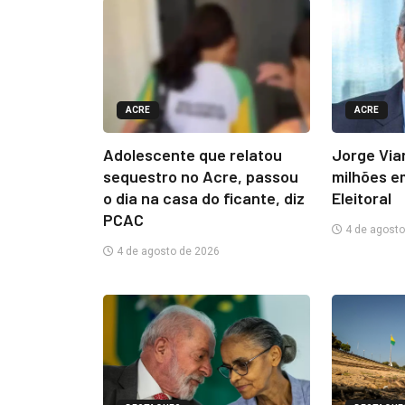
ACRE
ACRE
Adolescente que relatou
Jorge Via
sequestro no Acre, passou
milhões e
o dia na casa do ficante, diz
Eleitoral
PCAC
4 de agosto
4 de agosto de 2026