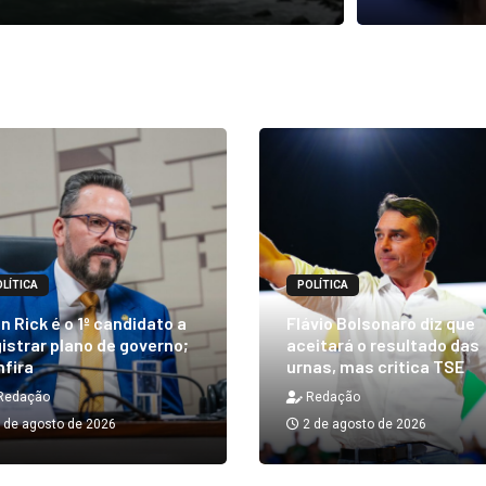
LÍTICA
POLÍTICA
n Rick é o 1º candidato a
Flávio Bolsonaro diz que
istrar plano de governo;
aceitará o resultado das
nfira
urnas, mas critica TSE
Redação
Redação
 de agosto de 2026
2 de agosto de 2026