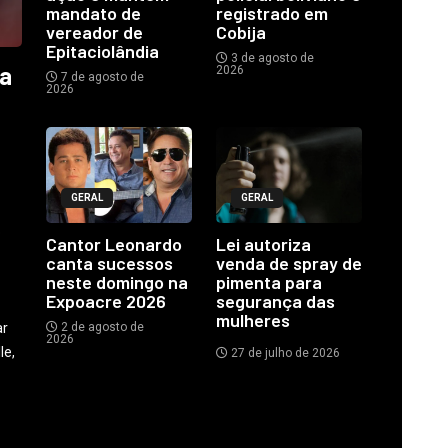
mandato de
registrado em
vereador de
Cobija
Epitaciolândia
3 de agosto de
ia
2026
7 de agosto de
2026
GERAL
GERAL
o
Cantor Leonardo
Lei autoriza
canta sucessos
venda de spray de
neste domingo na
pimenta para
Expoacre 2026
segurança das
mulheres
ar
2 de agosto de
2026
le,
27 de julho de 2026