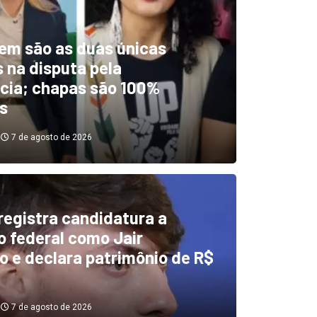
em são as duas únicas
 na disputa pela
cia; chapas são 100%
s
7 de agosto de 2026
 registra candidatura a
dentificou desvios de dinhei
 federal como Jair
o e declara patrimônio de R$
investigará emendas Pix
7 de agosto de 2026
7 de agosto de 2026