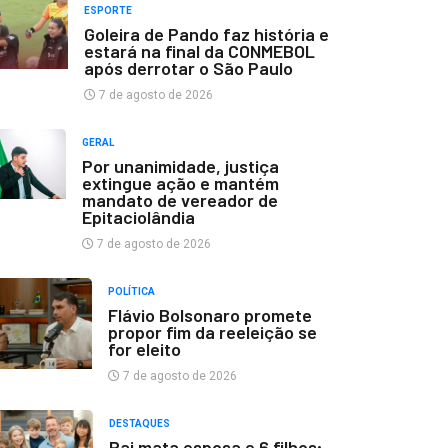
ESPORTE
Goleira de Pando faz história e
estará na final da CONMEBOL
após derrotar o São Paulo
7 de agosto de 2026
GERAL
Por unanimidade, justiça
extingue ação e mantém
mandato de vereador de
Epitaciolândia
7 de agosto de 2026
POLÍTICA
Flávio Bolsonaro promete
propor fim da reeleição se
for eleito
7 de agosto de 2026
DESTAQUES
Pai mata esposa e 6 filhos;