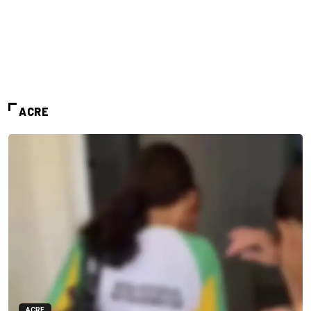
ACRE
ACRE