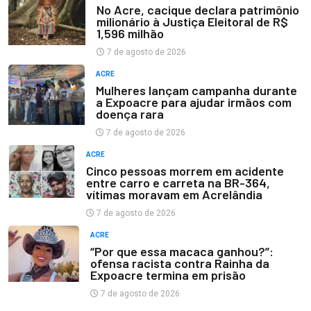
No Acre, cacique declara patrimônio
milionário à Justiça Eleitoral de R$
1,596 milhão
7 de agosto de 2026
ACRE
Mulheres lançam campanha durante
a Expoacre para ajudar irmãos com
doença rara
7 de agosto de 2026
ACRE
Cinco pessoas morrem em acidente
entre carro e carreta na BR-364,
vítimas moravam em Acrelândia
7 de agosto de 2026
ACRE
“Por que essa macaca ganhou?”:
ofensa racista contra Rainha da
Expoacre termina em prisão
7 de agosto de 2026