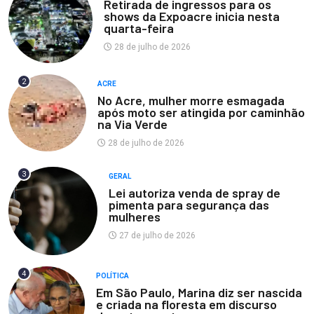
Retirada de ingressos para os
shows da Expoacre inicia nesta
quarta-feira
28 de julho de 2026
2
ACRE
No Acre, mulher morre esmagada
após moto ser atingida por caminhão
na Via Verde
28 de julho de 2026
3
GERAL
Lei autoriza venda de spray de
pimenta para segurança das
mulheres
27 de julho de 2026
4
POLÍTICA
Em São Paulo, Marina diz ser nascida
e criada na floresta em discurso