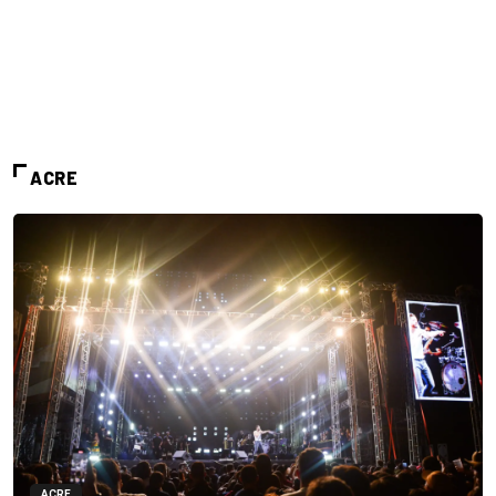
ACRE
ACRE