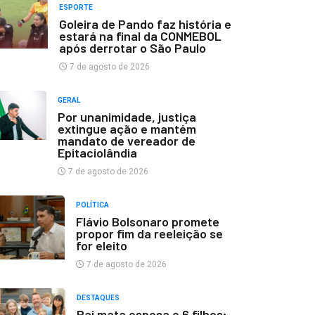
ESPORTE
Goleira de Pando faz história e
estará na final da CONMEBOL
após derrotar o São Paulo
7 de agosto de 2026
GERAL
Por unanimidade, justiça
extingue ação e mantém
mandato de vereador de
Epitaciolândia
7 de agosto de 2026
POLÍTICA
Flávio Bolsonaro promete
propor fim da reeleição se
for eleito
7 de agosto de 2026
DESTAQUES
Pai mata esposa e 6 filhos;