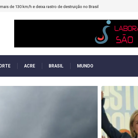
heiro e PF investigará emendas Pix
ORTE
ACRE
BRASIL
MUNDO