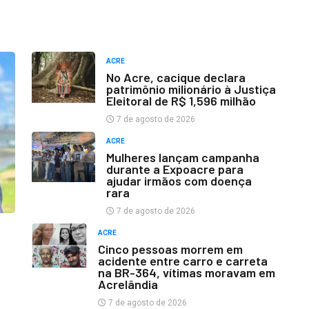
ACRE
No Acre, cacique declara
patrimônio milionário à Justiça
Eleitoral de R$ 1,596 milhão
7 de agosto de 2026
ACRE
Mulheres lançam campanha
durante a Expoacre para
ajudar irmãos com doença
rara
7 de agosto de 2026
ACRE
Cinco pessoas morrem em
acidente entre carro e carreta
na BR-364, vítimas moravam em
Acrelândia
7 de agosto de 2026