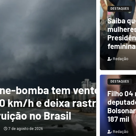
DESTAQUES
Saiba qu
mulheres
Presidên
feminina
Redação
DESTAQUES
m ventos de mais
DESTAQUES
Filho 04
a rastro de
TCU i
deputado
Bolsonar
il
e PF 
187 mil
Redação
Redação