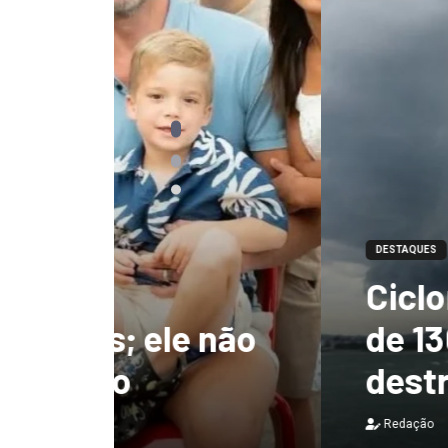
DESTAQUES
Ciclone-bomba te
 não
de 130 km/h e deix
destruição no Bras
Redação
7 de agosto de 2026