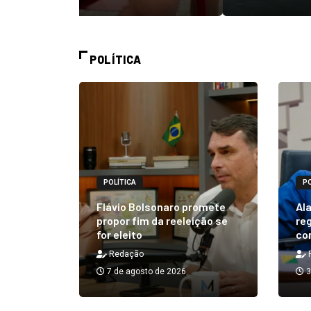
POLÍTICA
POLÍTICA
PO
alizará
 Rick ao
Flávio Bolsonaro promete
Ala
á em 25
propor fim da reeleição se
reg
for eleito
co
Redação
7 de agosto de 2026
3