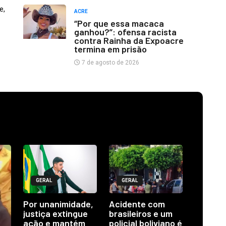
e,
ACRE
“Por que essa macaca
ganhou?”: ofensa racista
contra Rainha da Expoacre
termina em prisão
7 de agosto de 2026
GERAL
GERAL
Por unanimidade,
Acidente com
justiça extingue
brasileiros e um
ação e mantém
policial boliviano é