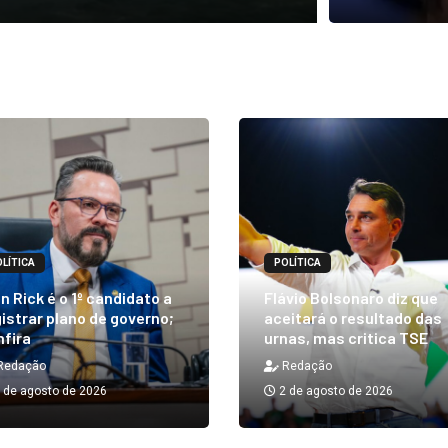
LÍTICA
POLÍTICA
n Rick é o 1º candidato a
Flávio Bolsonaro diz que
istrar plano de governo;
aceitará o resultado das
nfira
urnas, mas critica TSE
Redação
Redação
 de agosto de 2026
2 de agosto de 2026