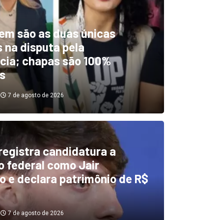
em são as duas únicas
 na disputa pela
cia; chapas são 100%
s
7 de agosto de 2026
 registra candidatura a
dentificou desvios de dinhei
 federal como Jair
o e declara patrimônio de R$
investigará emendas Pix
7 de agosto de 2026
7 de agosto de 2026