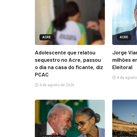
ACRE
ACRE
Adolescente que relatou
Jorge Via
sequestro no Acre, passou
milhões e
o dia na casa do ficante, diz
Eleitoral
PCAC
4 de agosto
4 de agosto de 2026