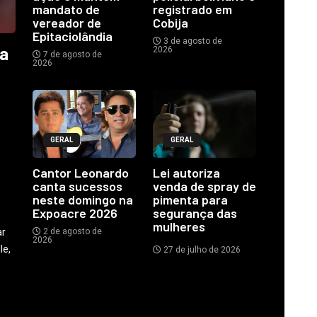
mandato de
registrado em
vereador de
Cobija
Epitaciolândia
3 de agosto de
ia
2026
7 de agosto de
2026
GERAL
GERAL
o
Cantor Leonardo
Lei autoriza
canta sucessos
venda de spray de
neste domingo na
pimenta para
Expoacre 2026
segurança das
mulheres
ar
2 de agosto de
2026
le,
27 de julho de 2026