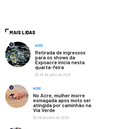
MAIS LIDAS
1
ACRE
Retirada de ingressos
para os shows da
Expoacre inicia nesta
quarta-feira
28 de julho de 2026
2
ACRE
No Acre, mulher morre
esmagada após moto ser
atingida por caminhão na
Via Verde
28 de julho de 2026