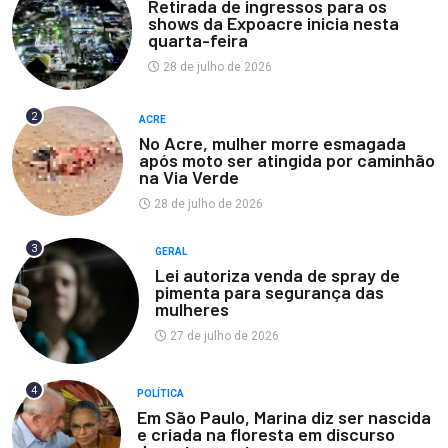
Retirada de ingressos para os
shows da Expoacre inicia nesta
quarta-feira
28 de julho de 2026
2
ACRE
No Acre, mulher morre esmagada
após moto ser atingida por caminhão
na Via Verde
28 de julho de 2026
3
GERAL
Lei autoriza venda de spray de
pimenta para segurança das
mulheres
27 de julho de 2026
4
POLÍTICA
Em São Paulo, Marina diz ser nascida
e criada na floresta em discurso