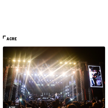
ACRE
ACRE