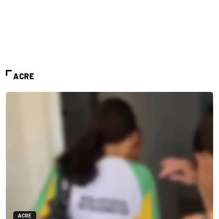
ACRE
ACRE