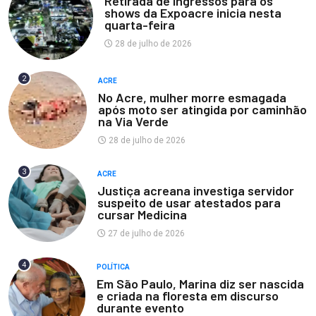
Retirada de ingressos para os
shows da Expoacre inicia nesta
quarta-feira
28 de julho de 2026
2
ACRE
No Acre, mulher morre esmagada
após moto ser atingida por caminhão
na Via Verde
28 de julho de 2026
3
ACRE
Justiça acreana investiga servidor
suspeito de usar atestados para
cursar Medicina
27 de julho de 2026
4
POLÍTICA
Em São Paulo, Marina diz ser nascida
e criada na floresta em discurso
durante evento