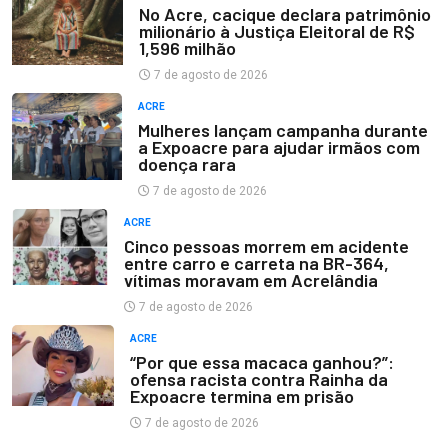
No Acre, cacique declara patrimônio
milionário à Justiça Eleitoral de R$
1,596 milhão
7 de agosto de 2026
ACRE
Mulheres lançam campanha durante
a Expoacre para ajudar irmãos com
doença rara
7 de agosto de 2026
ACRE
Cinco pessoas morrem em acidente
entre carro e carreta na BR-364,
vítimas moravam em Acrelândia
7 de agosto de 2026
ACRE
“Por que essa macaca ganhou?”:
ofensa racista contra Rainha da
Expoacre termina em prisão
7 de agosto de 2026