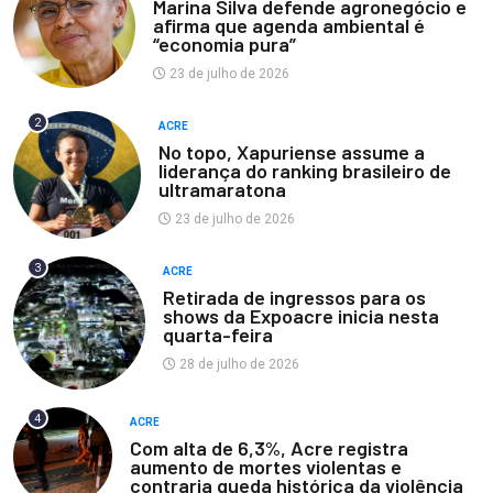
Marina Silva defende agronegócio e
afirma que agenda ambiental é
“economia pura”
23 de julho de 2026
2
ACRE
No topo, Xapuriense assume a
liderança do ranking brasileiro de
ultramaratona
23 de julho de 2026
3
ACRE
Retirada de ingressos para os
shows da Expoacre inicia nesta
quarta-feira
28 de julho de 2026
4
ACRE
Com alta de 6,3%, Acre registra
aumento de mortes violentas e
contraria queda histórica da violência