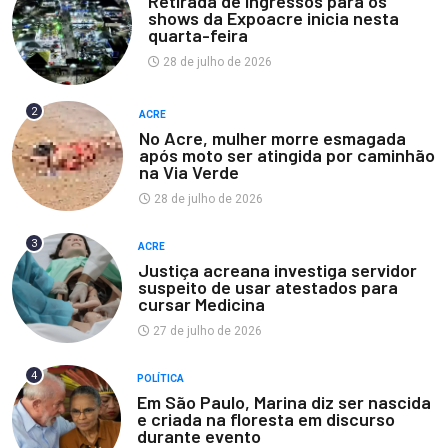
Retirada de ingressos para os
shows da Expoacre inicia nesta
quarta-feira
28 de julho de 2026
2
ACRE
No Acre, mulher morre esmagada
após moto ser atingida por caminhão
na Via Verde
28 de julho de 2026
3
ACRE
Justiça acreana investiga servidor
suspeito de usar atestados para
cursar Medicina
27 de julho de 2026
4
POLÍTICA
Em São Paulo, Marina diz ser nascida
e criada na floresta em discurso
durante evento