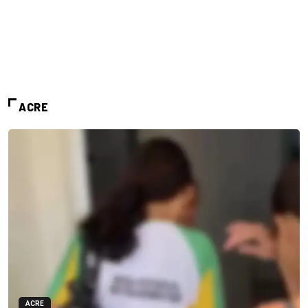
ACRE
ACRE