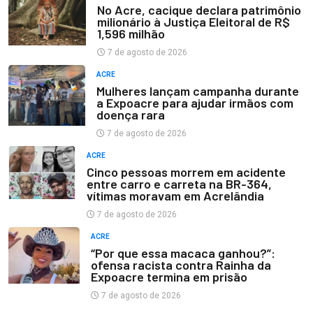
No Acre, cacique declara patrimônio
milionário à Justiça Eleitoral de R$
1,596 milhão
7 de agosto de 2026
ACRE
Mulheres lançam campanha durante
a Expoacre para ajudar irmãos com
doença rara
7 de agosto de 2026
ACRE
Cinco pessoas morrem em acidente
entre carro e carreta na BR-364,
vítimas moravam em Acrelândia
7 de agosto de 2026
ACRE
“Por que essa macaca ganhou?”:
ofensa racista contra Rainha da
Expoacre termina em prisão
7 de agosto de 2026