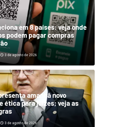
unciona em 8 países: veja onde
ros podem pagar compras
tão
3 de agosto de 2026
boletim indica El Niño ‘muit
’ diminuindo chuvas e
presenta amanhã novo
 ética para juízes; veja as
cando secas de rios
gras
3 de agosto de 2026
3 de agosto de 2026