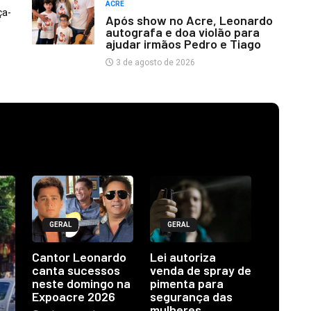
ACRE
ça-
Após show no Acre, Leonardo
autografa e doa violão para
ajudar irmãos Pedro e Tiago
3 de agosto de 2026
GERAL
GERAL
Cantor Leonardo
Lei autoriza
canta sucessos
venda de spray de
neste domingo na
pimenta para
Expoacre 2026
segurança das
mulheres