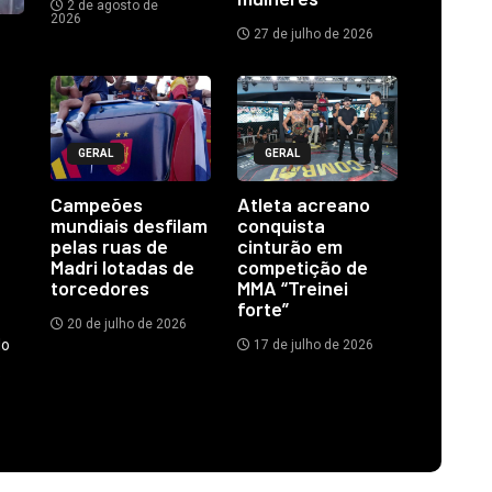
2 de agosto de
2026
27 de julho de 2026
GERAL
GERAL
Campeões
Atleta acreano
mundiais desfilam
conquista
pelas ruas de
cinturão em
Madri lotadas de
competição de
torcedores
MMA “Treinei
forte”
20 de julho de 2026
do
17 de julho de 2026
.