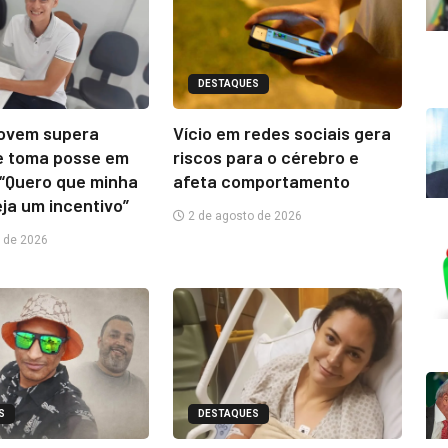
DESTAQUES
jovem supera
Vício em redes sociais gera
e toma posse em
riscos para o cérebro e
“Quero que minha
afeta comportamento
eja um incentivo”
2 de agosto de 2026
 de 2026
S
DESTAQUES