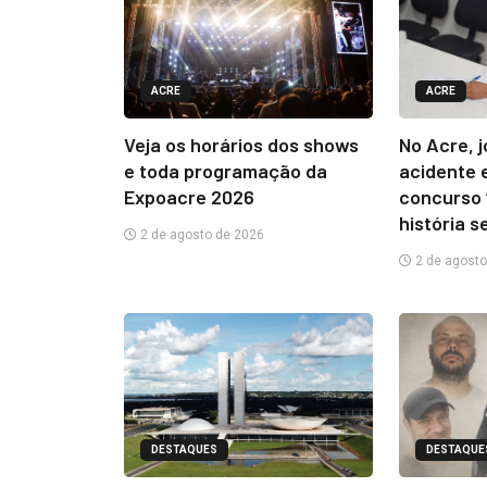
ACRE
ACRE
Veja os horários dos shows
No Acre, 
e toda programação da
acidente 
Expoacre 2026
concurso 
história s
2 de agosto de 2026
2 de agosto
DESTAQUES
DESTAQUE