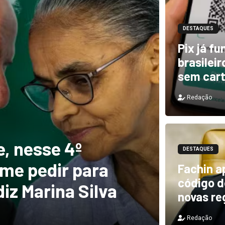
DESTAQUES
Pix já f
brasilei
sem car
Redação
DESTAQUES
e, nesse 4º
Novo 
DESTAQUES
 me pedir para
forte
Fachin a
código de
diz Marina Silva
provo
novas re
Redação
Redação