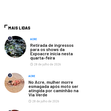
MAIS LIDAS
1
ACRE
Retirada de ingressos
para os shows da
Expoacre inicia nesta
quarta-feira
28 de julho de 2026
2
ACRE
No Acre, mulher morre
esmagada após moto ser
atingida por caminhão na
Via Verde
28 de julho de 2026