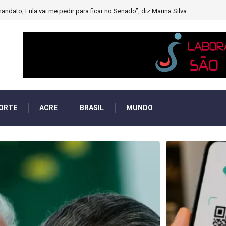
muito forte’ diminuindo chuvas e provocando secas de rios
ORTE
ACRE
BRASIL
MUNDO