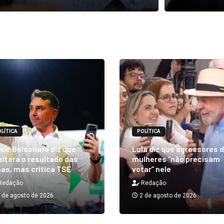
LÍTICA
POLÍTICA
vio Bolsonaro diz que
Lula diz que agressores 
itará o resultado das
mulheres “não precisam
as, mas critica TSE
votar” nele
Redação
Redação
 de agosto de 2026
2 de agosto de 2026