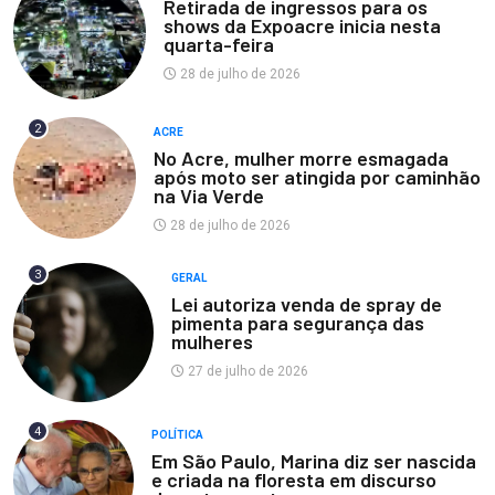
Retirada de ingressos para os
shows da Expoacre inicia nesta
quarta-feira
28 de julho de 2026
2
ACRE
No Acre, mulher morre esmagada
após moto ser atingida por caminhão
na Via Verde
28 de julho de 2026
3
GERAL
Lei autoriza venda de spray de
pimenta para segurança das
mulheres
27 de julho de 2026
4
POLÍTICA
Em São Paulo, Marina diz ser nascida
e criada na floresta em discurso