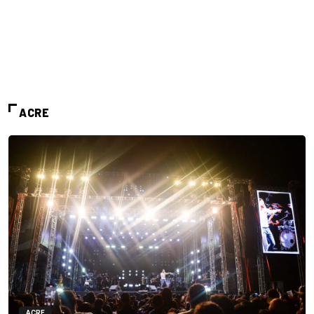
ACRE
ACRE