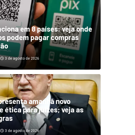
unciona em 8 países: veja onde
ros podem pagar compras
tão
3 de agosto de 2026
boletim indica El Niño ‘muit
’ diminuindo chuvas e
presenta amanhã novo
 ética para juízes; veja as
cando secas de rios
gras
3 de agosto de 2026
3 de agosto de 2026