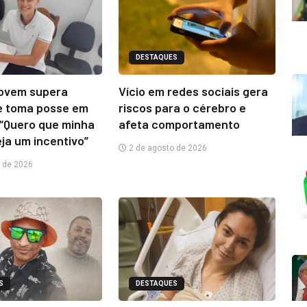
DESTAQUES
jovem supera
Vício em redes sociais gera
e toma posse em
riscos para o cérebro e
“Quero que minha
afeta comportamento
eja um incentivo”
2 de agosto de 2026
 de 2026
S
DESTAQUES