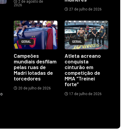
2 de agosto de
2026
27 de julho de 2026
GERAL
GERAL
Campeões
Atleta acreano
mundiais desfilam
conquista
pelas ruas de
cinturão em
Madri lotadas de
competição de
torcedores
MMA “Treinei
forte”
20 de julho de 2026
do
17 de julho de 2026
.