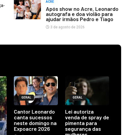
ACRE
ça-
Após show no Acre, Leonardo
autografa e doa violão para
ajudar irmãos Pedro e Tiago
3 de agosto de 2026
GERAL
GERAL
Cantor Leonardo
Lei autoriza
canta sucessos
venda de spray de
neste domingo na
pimenta para
Expoacre 2026
segurança das
mulheres