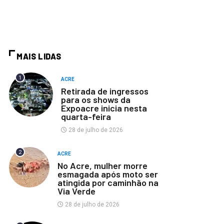
MAIS LIDAS
1
ACRE
Retirada de ingressos
para os shows da
Expoacre inicia nesta
quarta-feira
28 de julho de 2026
2
ACRE
No Acre, mulher morre
esmagada após moto ser
atingida por caminhão na
Via Verde
28 de julho de 2026