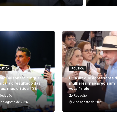
LÍTICA
POLÍTICA
vio Bolsonaro diz que
Lula diz que agressores 
itará o resultado das
mulheres “não precisam
as, mas critica TSE
votar” nele
Redação
Redação
 de agosto de 2026
2 de agosto de 2026