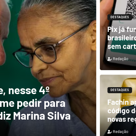
DESTAQUES
Pix já f
brasilei
sem car
Redação
DESTAQUES
e, nesse 4º
Novo 
DESTAQUES
 me pedir para
forte
Fachin a
código de
diz Marina Silva
provo
novas re
Redação
Redação