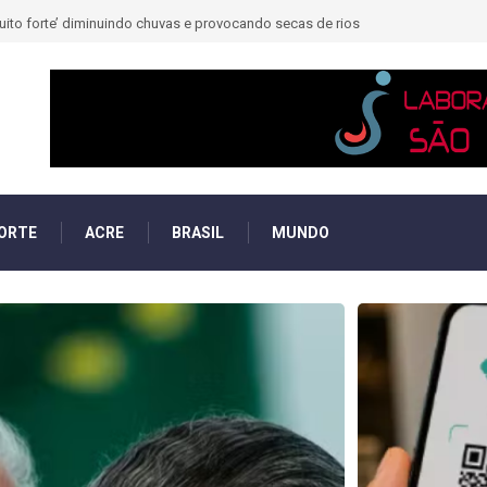
muito forte’ diminuindo chuvas e provocando secas de rios
ORTE
ACRE
BRASIL
MUNDO