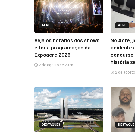
ACRE
ACRE
Veja os horários dos shows
No Acre, 
e toda programação da
acidente 
Expoacre 2026
concurso 
história s
2 de agosto de 2026
2 de agosto
DESTAQUES
DESTAQUE