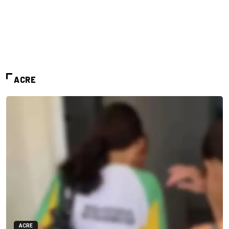
ACRE
ACRE