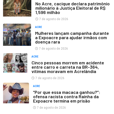
No Acre, cacique declara patrimônio
milionário à Justiça Eleitoral de R$
1,596 milhão
7 de agosto de 2026
ACRE
Mulheres lançam campanha durante
a Expoacre para ajudar irmãos com
doença rara
7 de agosto de 2026
ACRE
Cinco pessoas morrem em acidente
entre carro e carreta na BR-364,
vítimas moravam em Acrelândia
7 de agosto de 2026
ACRE
“Por que essa macaca ganhou?”:
ofensa racista contra Rainha da
Expoacre termina em prisão
7 de agosto de 2026