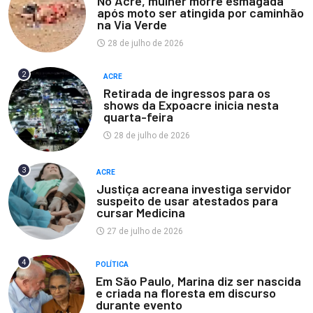
No Acre, mulher morre esmagada
após moto ser atingida por caminhão
na Via Verde
28 de julho de 2026
2
ACRE
Retirada de ingressos para os
shows da Expoacre inicia nesta
quarta-feira
28 de julho de 2026
3
ACRE
Justiça acreana investiga servidor
suspeito de usar atestados para
cursar Medicina
27 de julho de 2026
4
POLÍTICA
Em São Paulo, Marina diz ser nascida
e criada na floresta em discurso
durante evento