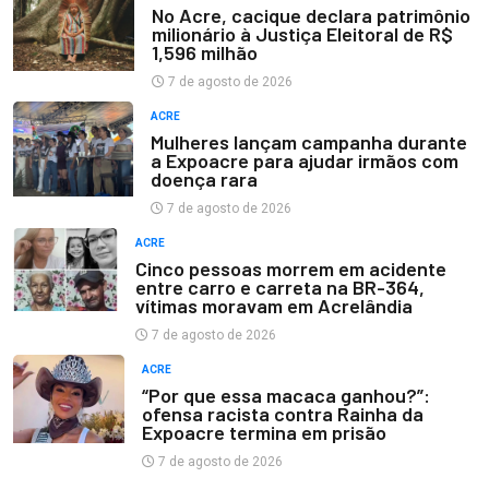
No Acre, cacique declara patrimônio
milionário à Justiça Eleitoral de R$
1,596 milhão
7 de agosto de 2026
ACRE
Mulheres lançam campanha durante
a Expoacre para ajudar irmãos com
doença rara
7 de agosto de 2026
ACRE
Cinco pessoas morrem em acidente
entre carro e carreta na BR-364,
vítimas moravam em Acrelândia
7 de agosto de 2026
ACRE
“Por que essa macaca ganhou?”:
ofensa racista contra Rainha da
Expoacre termina em prisão
7 de agosto de 2026