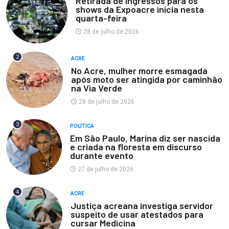
Retirada de ingressos para os
shows da Expoacre inicia nesta
quarta-feira
28 de julho de 2026
2
ACRE
No Acre, mulher morre esmagada
após moto ser atingida por caminhão
na Via Verde
28 de julho de 2026
3
POLÍTICA
Em São Paulo, Marina diz ser nascida
e criada na floresta em discurso
durante evento
27 de julho de 2026
4
ACRE
Justiça acreana investiga servidor
suspeito de usar atestados para
cursar Medicina