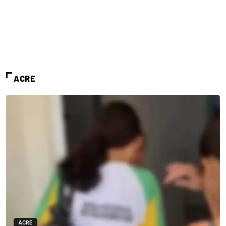
ACRE
ACRE