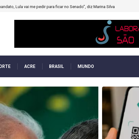
muito forte’ diminuindo chuvas e provocando secas de rios
ORTE
ACRE
BRASIL
MUNDO