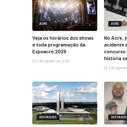
ACRE
ACRE
Veja os horários dos shows
No Acre, 
e toda programação da
acidente 
Expoacre 2026
concurso 
história s
2 de agosto de 2026
2 de agosto
DESTAQUES
DESTAQUE