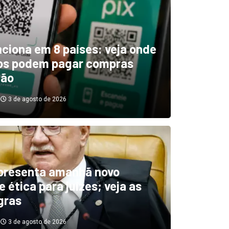
unciona em 8 países: veja onde
ros podem pagar compras
tão
3 de agosto de 2026
boletim indica El Niño ‘muit
’ diminuindo chuvas e
presenta amanhã novo
 ética para juízes; veja as
cando secas de rios
gras
3 de agosto de 2026
3 de agosto de 2026