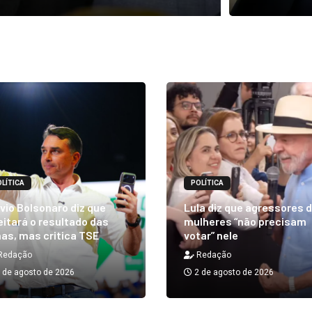
LÍTICA
POLÍTICA
vio Bolsonaro diz que
Lula diz que agressores 
itará o resultado das
mulheres “não precisam
as, mas critica TSE
votar” nele
Redação
Redação
 de agosto de 2026
2 de agosto de 2026