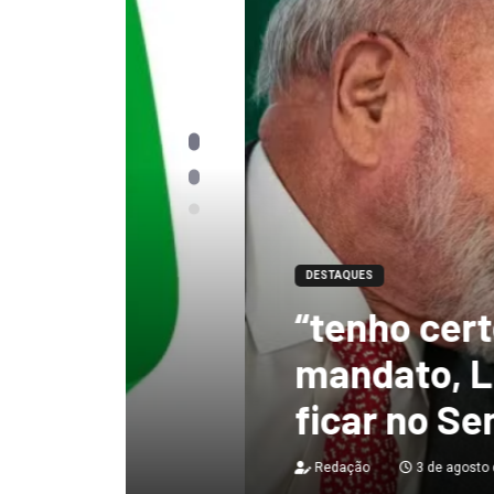
DESTAQUES
“tenho certeza qu
mandato, Lula vai
ficar no Senado”, 
Redação
3 de agosto de 2026