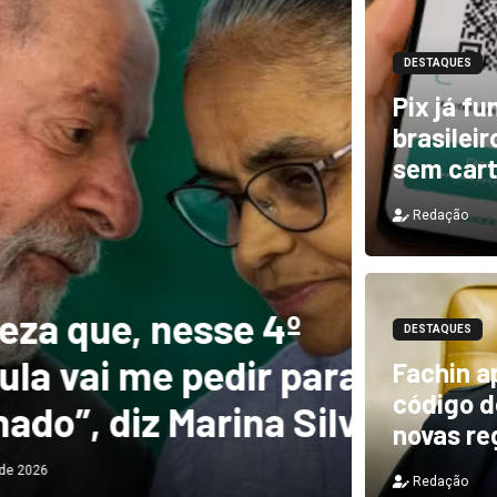
DESTAQUES
Pix já f
brasilei
sem car
Redação
DESTAQUES
e, nesse 4º
Novo 
DESTAQUES
 me pedir para
forte
Fachin a
código de
diz Marina Silva
provo
novas re
Redação
Redação