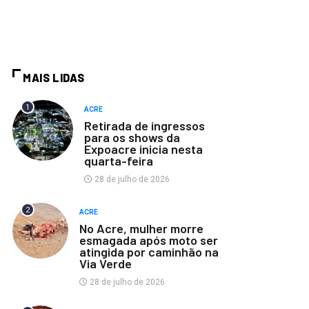
MAIS LIDAS
1
ACRE
Retirada de ingressos
para os shows da
Expoacre inicia nesta
quarta-feira
28 de julho de 2026
2
ACRE
No Acre, mulher morre
esmagada após moto ser
atingida por caminhão na
Via Verde
28 de julho de 2026