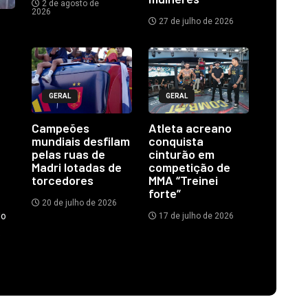
2 de agosto de
2026
27 de julho de 2026
GERAL
GERAL
Campeões
Atleta acreano
mundiais desfilam
conquista
pelas ruas de
cinturão em
Madri lotadas de
competição de
torcedores
MMA “Treinei
forte”
20 de julho de 2026
do
17 de julho de 2026
.