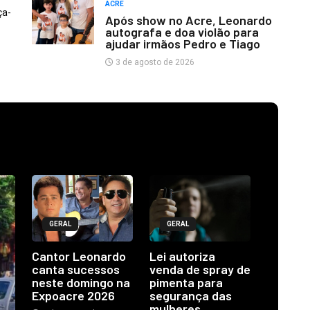
ACRE
ça-
Após show no Acre, Leonardo
autografa e doa violão para
ajudar irmãos Pedro e Tiago
3 de agosto de 2026
GERAL
GERAL
Cantor Leonardo
Lei autoriza
canta sucessos
venda de spray de
neste domingo na
pimenta para
Expoacre 2026
segurança das
mulheres