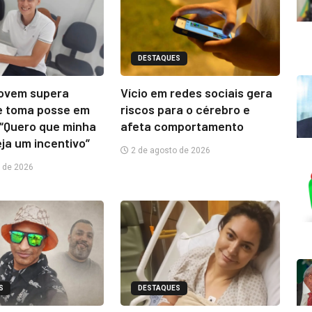
DESTAQUES
jovem supera
Vício em redes sociais gera
e toma posse em
riscos para o cérebro e
“Quero que minha
afeta comportamento
eja um incentivo”
2 de agosto de 2026
 de 2026
S
DESTAQUES