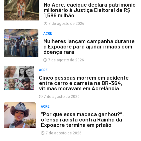
No Acre, cacique declara patrimônio
milionário à Justiça Eleitoral de R$
1,596 milhão
7 de agosto de 2026
ACRE
Mulheres lançam campanha durante
a Expoacre para ajudar irmãos com
doença rara
7 de agosto de 2026
ACRE
Cinco pessoas morrem em acidente
entre carro e carreta na BR-364,
vítimas moravam em Acrelândia
7 de agosto de 2026
ACRE
“Por que essa macaca ganhou?”:
ofensa racista contra Rainha da
Expoacre termina em prisão
7 de agosto de 2026