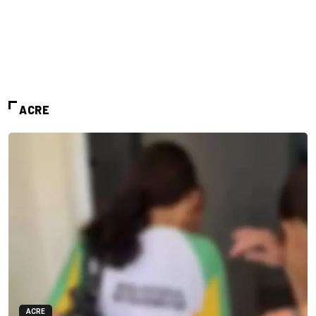
ACRE
ACRE