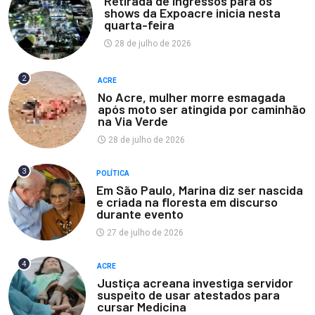
Retirada de ingressos para os
shows da Expoacre inicia nesta
quarta-feira
28 de julho de 2026
2
ACRE
No Acre, mulher morre esmagada
após moto ser atingida por caminhão
na Via Verde
28 de julho de 2026
3
POLÍTICA
Em São Paulo, Marina diz ser nascida
e criada na floresta em discurso
durante evento
27 de julho de 2026
4
ACRE
Justiça acreana investiga servidor
suspeito de usar atestados para
cursar Medicina