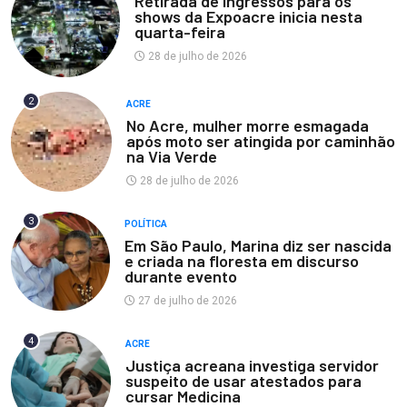
Retirada de ingressos para os
shows da Expoacre inicia nesta
quarta-feira
28 de julho de 2026
2
ACRE
No Acre, mulher morre esmagada
após moto ser atingida por caminhão
na Via Verde
28 de julho de 2026
3
POLÍTICA
Em São Paulo, Marina diz ser nascida
e criada na floresta em discurso
durante evento
27 de julho de 2026
4
ACRE
Justiça acreana investiga servidor
suspeito de usar atestados para
cursar Medicina