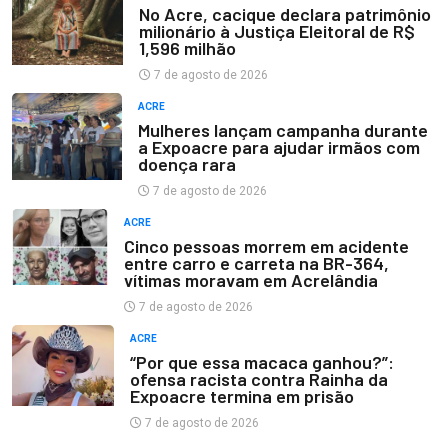
No Acre, cacique declara patrimônio
milionário à Justiça Eleitoral de R$
1,596 milhão
7 de agosto de 2026
ACRE
Mulheres lançam campanha durante
a Expoacre para ajudar irmãos com
doença rara
7 de agosto de 2026
ACRE
Cinco pessoas morrem em acidente
entre carro e carreta na BR-364,
vítimas moravam em Acrelândia
7 de agosto de 2026
ACRE
“Por que essa macaca ganhou?”:
ofensa racista contra Rainha da
Expoacre termina em prisão
7 de agosto de 2026