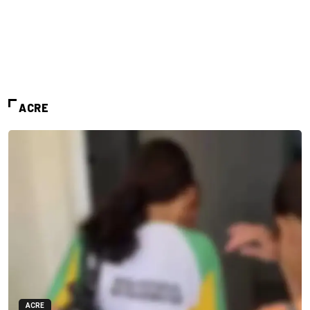
ACRE
ACRE