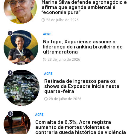
Marina Silva defende agronegócio e
afirma que agenda ambiental é
“economia pura”
23 de julho de 2026
2
ACRE
No topo, Xapuriense assume a
liderança do ranking brasileiro de
ultramaratona
23 de julho de 2026
3
ACRE
Retirada de ingressos para os
shows da Expoacre inicia nesta
quarta-feira
28 de julho de 2026
4
ACRE
Com alta de 6,3%, Acre registra
aumento de mortes violentas e
contraria queda histórica da violência