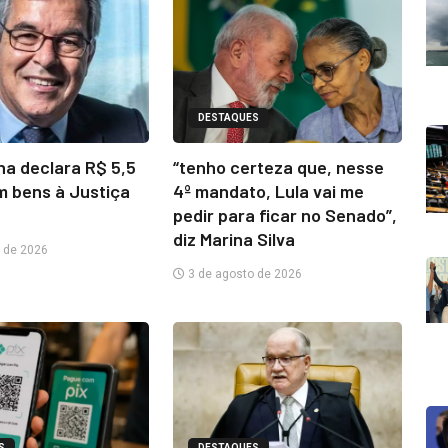
DESTAQUES
na declara R$ 5,5
“tenho certeza que, nesse
m bens à Justiça
4º mandato, Lula vai me
pedir para ficar no Senado”,
diz Marina Silva
 de 2026
3 de agosto de 2026
S
DESTAQUES