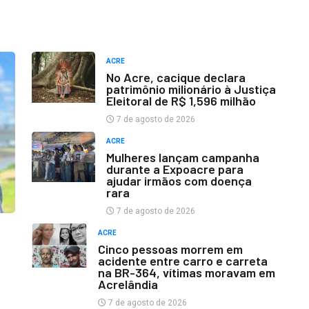
ACRE
No Acre, cacique declara
patrimônio milionário à Justiça
Eleitoral de R$ 1,596 milhão
7 de agosto de 2026
ACRE
Mulheres lançam campanha
durante a Expoacre para
ajudar irmãos com doença
rara
7 de agosto de 2026
ACRE
Cinco pessoas morrem em
acidente entre carro e carreta
na BR-364, vítimas moravam em
Acrelândia
7 de agosto de 2026