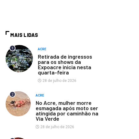
MAIS LIDAS
1
ACRE
Retirada de ingressos
para os shows da
Expoacre inicia nesta
quarta-feira
28 de julho de 2026
2
ACRE
No Acre, mulher morre
esmagada após moto ser
atingida por caminhão na
Via Verde
28 de julho de 2026