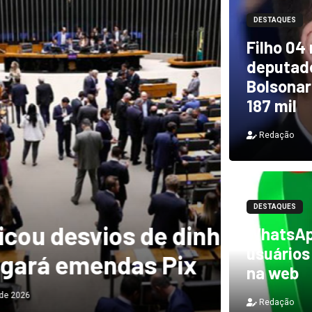
DESTAQUES
Filho 04
deputado
Bolsonar
187 mil
Redação
DESTAQUES
Saiba
mulhe
DESTAQUES
svios de dinheiro
Presi
WhatsAp
usuários
emendas Pix
femi
na web
Redação
Redação