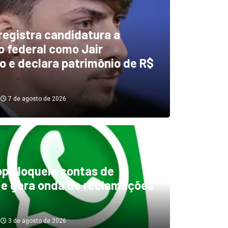
 registra candidatura a
 federal como Jair
o e declara patrimônio de R$
7 de agosto de 2026
 quem são as duas únicas
res na disputa pela
dência; chapas são 100%
p bloqueia contas de
 e gera onda de reclamações
ninas
7 de agosto de 2026
3 de agosto de 2026