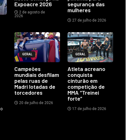
Expoacre 2026
segurança das
mulheres
2 de agosto de
2026
27 de julho de 2026
GERAL
GERAL
Campeões
Atleta acreano
mundiais desfilam
conquista
pelas ruas de
cinturão em
Madri lotadas de
competição de
torcedores
MMA “Treinei
forte”
20 de julho de 2026
do
17 de julho de 2026
.