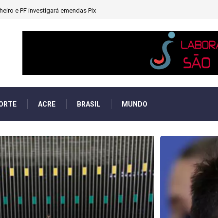
s mulheres na disputa pela Presidência; chapas são 100% femininas
ORTE
ACRE
BRASIL
MUNDO