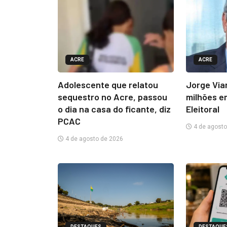
ACRE
ACRE
Adolescente que relatou
Jorge Via
sequestro no Acre, passou
milhões e
o dia na casa do ficante, diz
Eleitoral
PCAC
4 de agosto
4 de agosto de 2026
DESTAQUES
DESTAQUE