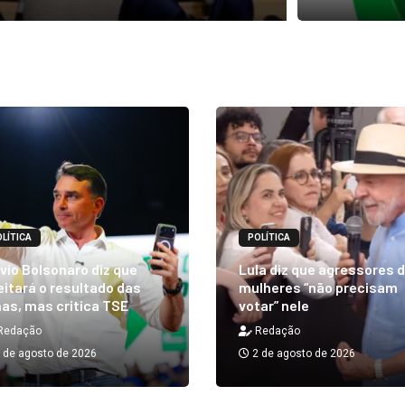
LÍTICA
POLÍTICA
vio Bolsonaro diz que
Lula diz que agressores 
itará o resultado das
mulheres “não precisam
as, mas critica TSE
votar” nele
Redação
Redação
 de agosto de 2026
2 de agosto de 2026