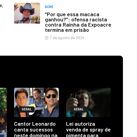
e,
ACRE
“Por que essa macaca
ganhou?”: ofensa racista
contra Rainha da Expoacre
termina em prisão
7 de agosto de 2026
GERAL
GERAL
Cantor Leonardo
Lei autoriza
canta sucessos
venda de spray de
neste domingo na
pimenta para