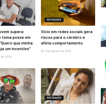
DESTAQUES
jovem supera
Vício em redes sociais gera
e toma posse em
riscos para o cérebro e
“Quero que minha
afeta comportamento
eja um incentivo”
2 de agosto de 2026
 de 2026
S
DESTAQUES