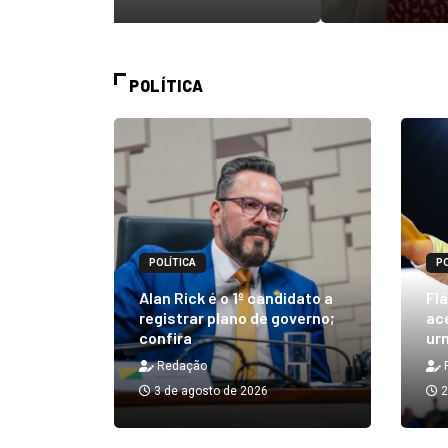
POLÍTICA
POLÍTICA
PO
m quibe
Alan Rick é o 1º candidato a
Flá
ue, na
registrar plano de governo;
ace
confira
urn
Redação
3 de agosto de 2026
2