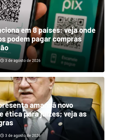
unciona em 8 países: veja onde
ros podem pagar compras
tão
3 de agosto de 2026
boletim indica El Niño ‘muit
’ diminuindo chuvas e
presenta amanhã novo
 ética para juízes; veja as
cando secas de rios
gras
3 de agosto de 2026
3 de agosto de 2026