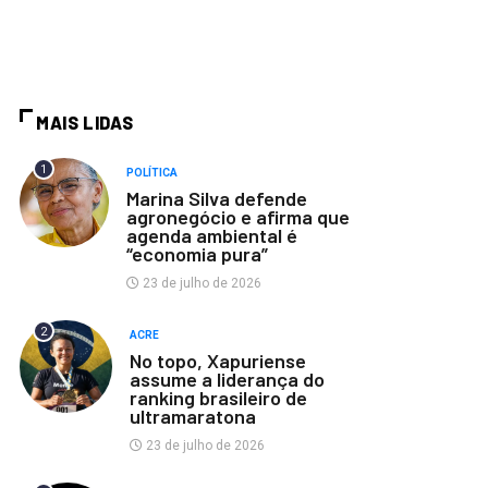
MAIS LIDAS
1
POLÍTICA
Marina Silva defende
agronegócio e afirma que
agenda ambiental é
“economia pura”
23 de julho de 2026
2
ACRE
No topo, Xapuriense
assume a liderança do
ranking brasileiro de
ultramaratona
23 de julho de 2026