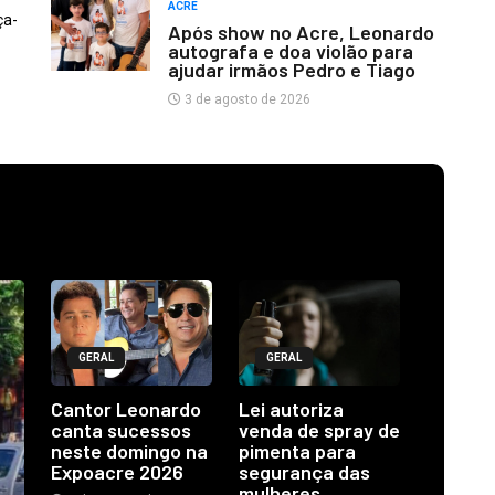
ACRE
ça-
Após show no Acre, Leonardo
autografa e doa violão para
ajudar irmãos Pedro e Tiago
3 de agosto de 2026
GERAL
GERAL
Cantor Leonardo
Lei autoriza
canta sucessos
venda de spray de
neste domingo na
pimenta para
Expoacre 2026
segurança das
mulheres