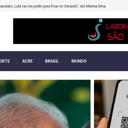
muito forte’ diminuindo chuvas e provocando secas de rios
ORTE
ACRE
BRASIL
MUNDO