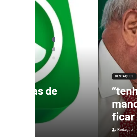
DESTAQUES
“tenho certeza qu
mandato, Lula vai
ficar no Senado”, 
Redação
3 de agosto de 2026