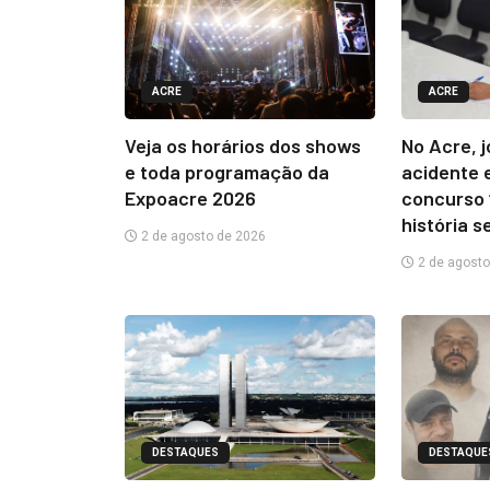
ACRE
ACRE
Veja os horários dos shows
No Acre, 
e toda programação da
acidente 
Expoacre 2026
concurso 
história s
2 de agosto de 2026
2 de agosto
DESTAQUES
DESTAQUE