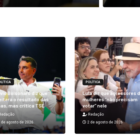
LÍTICA
POLÍTICA
vio Bolsonaro diz que
Lula diz que agressores 
itará o resultado das
mulheres “não precisam
as, mas critica TSE
votar” nele
Redação
Redação
 de agosto de 2026
2 de agosto de 2026