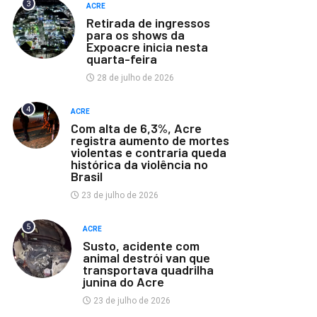
3
ACRE
Retirada de ingressos
para os shows da
Expoacre inicia nesta
quarta-feira
28 de julho de 2026
4
ACRE
Com alta de 6,3%, Acre
registra aumento de mortes
violentas e contraria queda
histórica da violência no
Brasil
23 de julho de 2026
5
ACRE
Susto, acidente com
animal destrói van que
transportava quadrilha
junina do Acre
23 de julho de 2026