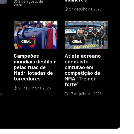
2 de agosto de
2026
27 de julho de 2026
GERAL
GERAL
Campeões
Atleta acreano
mundiais desfilam
conquista
pelas ruas de
cinturão em
Madri lotadas de
competição de
torcedores
MMA “Treinei
forte”
20 de julho de 2026
do
17 de julho de 2026
.