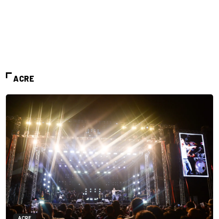
ACRE
ACRE