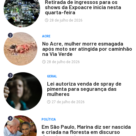
Retirada de ingressos para os
shows da Expoacre inicia nesta
quarta-feira
28 de julho de 2026
2
ACRE
No Acre, mulher morre esmagada
após moto ser atingida por caminhão
na Via Verde
28 de julho de 2026
3
GERAL
Lei autoriza venda de spray de
pimenta para segurança das
mulheres
27 de julho de 2026
4
POLÍTICA
Em São Paulo, Marina diz ser nascida
e criada na floresta em discurso