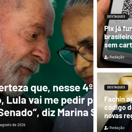
DESTAQUES
Pix já f
brasilei
sem car
Redação
DESTAQUES
e, nesse 4º
Novo 
DESTAQUES
 me pedir para
forte
Fachin a
código de
diz Marina Silva
provo
novas re
Redação
Redação