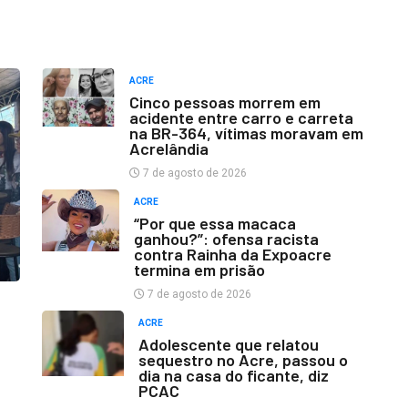
ACRE
Cinco pessoas morrem em
acidente entre carro e carreta
na BR-364, vítimas moravam em
Acrelândia
7 de agosto de 2026
ACRE
“Por que essa macaca
ganhou?”: ofensa racista
contra Rainha da Expoacre
termina em prisão
7 de agosto de 2026
ACRE
Adolescente que relatou
sequestro no Acre, passou o
dia na casa do ficante, diz
PCAC