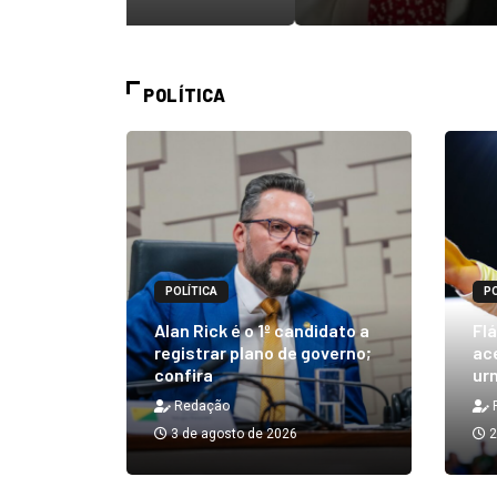
POLÍTICA
POLÍTICA
PO
m quibe
Alan Rick é o 1º candidato a
Flá
ue, na
registrar plano de governo;
ace
confira
urn
Redação
3 de agosto de 2026
2