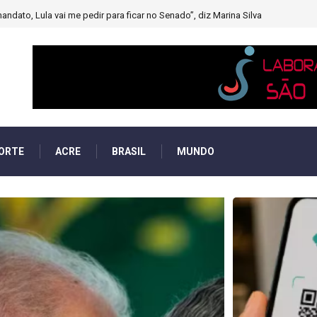
muito forte’ diminuindo chuvas e provocando secas de rios
ORTE
ACRE
BRASIL
MUNDO