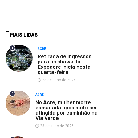
MAIS LIDAS
1
ACRE
Retirada de ingressos
para os shows da
Expoacre inicia nesta
quarta-feira
28 de julho de 2026
2
ACRE
No Acre, mulher morre
esmagada após moto ser
atingida por caminhão na
Via Verde
28 de julho de 2026