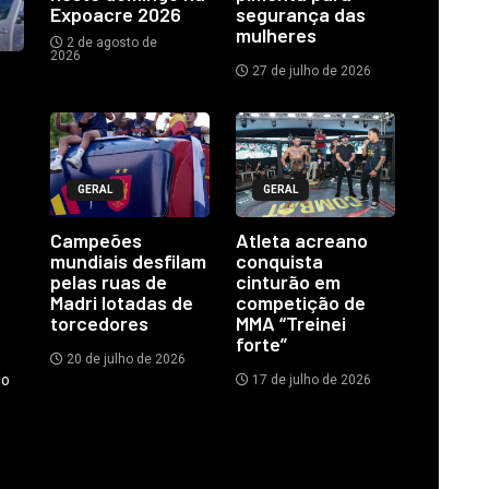
Expoacre 2026
segurança das
mulheres
2 de agosto de
2026
27 de julho de 2026
GERAL
GERAL
Campeões
Atleta acreano
mundiais desfilam
conquista
pelas ruas de
cinturão em
Madri lotadas de
competição de
torcedores
MMA “Treinei
forte”
20 de julho de 2026
do
17 de julho de 2026
.