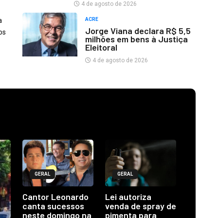
4 de agosto de 2026
a
ACRE
Jorge Viana declara R$ 5,5
os
milhões em bens à Justiça
Eleitoral
4 de agosto de 2026
GERAL
GERAL
Cantor Leonardo
Lei autoriza
canta sucessos
venda de spray de
neste domingo na
pimenta para