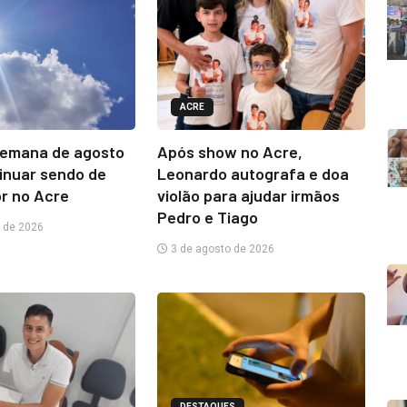
ACRE
semana de agosto
Após show no Acre,
inuar sendo de
Leonardo autografa e doa
or no Acre
violão para ajudar irmãos
Pedro e Tiago
 de 2026
3 de agosto de 2026
DESTAQUES