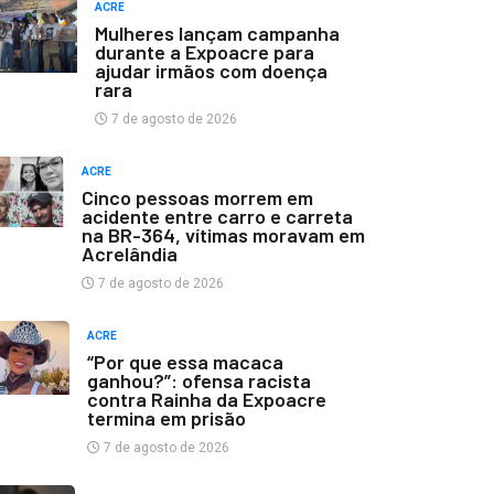
ACRE
Mulheres lançam campanha
durante a Expoacre para
ajudar irmãos com doença
rara
7 de agosto de 2026
ACRE
Cinco pessoas morrem em
acidente entre carro e carreta
na BR-364, vítimas moravam em
Acrelândia
7 de agosto de 2026
ACRE
“Por que essa macaca
ganhou?”: ofensa racista
contra Rainha da Expoacre
termina em prisão
7 de agosto de 2026