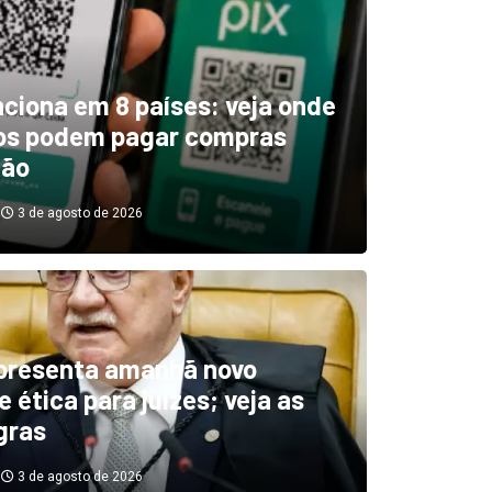
unciona em 8 países: veja onde
ros podem pagar compras
tão
3 de agosto de 2026
boletim indica El Niño ‘muit
’ diminuindo chuvas e
presenta amanhã novo
 ética para juízes; veja as
cando secas de rios
gras
3 de agosto de 2026
3 de agosto de 2026