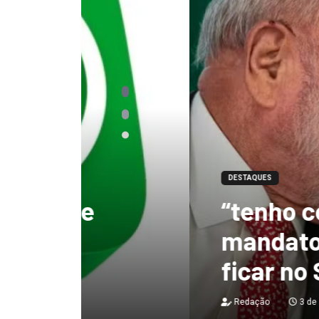
DESTAQUES
“tenho certeza qu
mandato, Lula vai
ficar no Senado”, 
Redação
3 de agosto de 2026