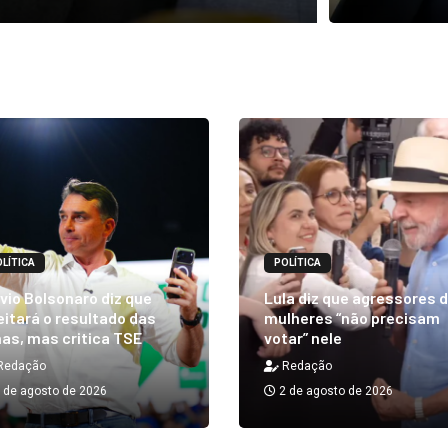
LÍTICA
POLÍTICA
vio Bolsonaro diz que
Lula diz que agressores 
itará o resultado das
mulheres “não precisam
as, mas critica TSE
votar” nele
Redação
Redação
 de agosto de 2026
2 de agosto de 2026