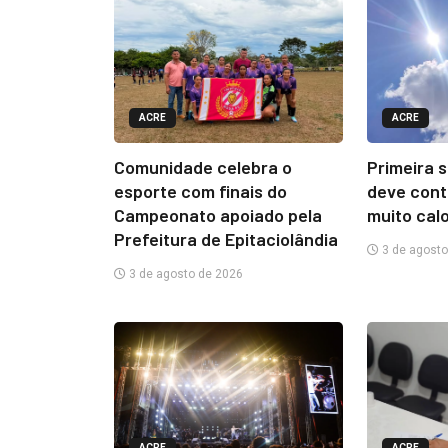
ACRE
ACRE
Comunidade celebra o
Primeira 
esporte com finais do
deve cont
Campeonato apoiado pela
muito cal
Prefeitura de Epitaciolândia
3 de agosto
3 de agosto de 2026
ACRE
ACRE