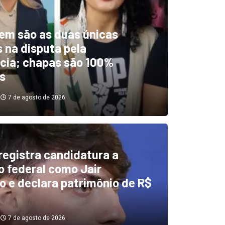
em são as duas únicas
 na disputa pela
cia; chapas são 100%
s
7 de agosto de 2026
 registra candidatura a
dentificou desvios de dinhei
 federal como Jair
o e declara patrimônio de R$
investigará emendas Pix
7 de agosto de 2026
7 de agosto de 2026