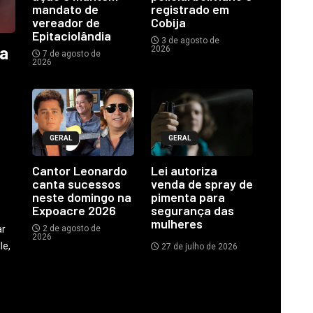
mandato de
registrado em
vereador de
Cobija
Epitaciolândia
3 de agosto de
ia
2026
7 de agosto de
2026
GERAL
GERAL
o
Cantor Leonardo
Lei autoriza
canta sucessos
venda de spray de
neste domingo na
pimenta para
Expoacre 2026
segurança das
mulheres
ar
2 de agosto de
2026
le,
27 de julho de 2026