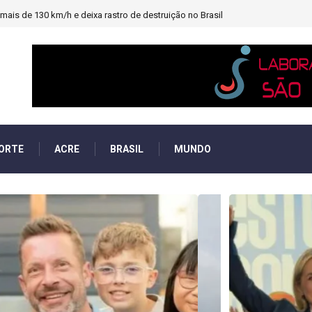
heiro e PF investigará emendas Pix
ORTE
ACRE
BRASIL
MUNDO