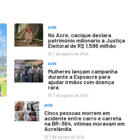
ACRE
No Acre, cacique declara
patrimônio milionário à Justiça
Eleitoral de R$ 1,596 milhão
7 de agosto de 2026
ACRE
Mulheres lançam campanha
durante a Expoacre para
ajudar irmãos com doença
rara
7 de agosto de 2026
ACRE
Cinco pessoas morrem em
acidente entre carro e carreta
na BR-364, vítimas moravam em
Acrelândia
7 de agosto de 2026