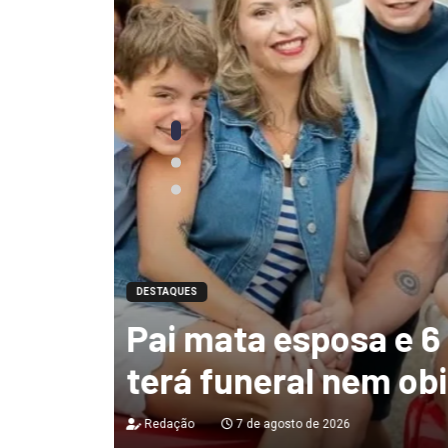
DESTAQUES
Ciclone-bomba te
 não
de 130 km/h e deix
destruição no Bras
Redação
7 de agosto de 2026