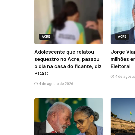
ACRE
ACRE
Adolescente que relatou
Jorge Via
sequestro no Acre, passou
milhões e
o dia na casa do ficante, diz
Eleitoral
PCAC
4 de agosto
4 de agosto de 2026