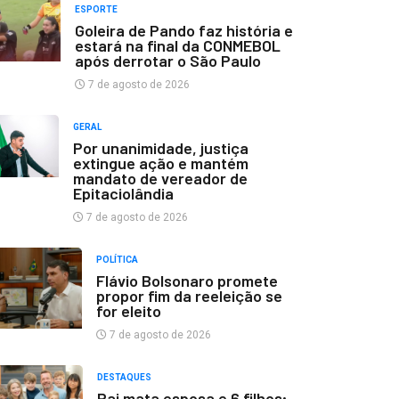
ESPORTE
Goleira de Pando faz história e
estará na final da CONMEBOL
após derrotar o São Paulo
7 de agosto de 2026
GERAL
Por unanimidade, justiça
extingue ação e mantém
mandato de vereador de
Epitaciolândia
7 de agosto de 2026
POLÍTICA
Flávio Bolsonaro promete
propor fim da reeleição se
for eleito
7 de agosto de 2026
DESTAQUES
Pai mata esposa e 6 filhos;