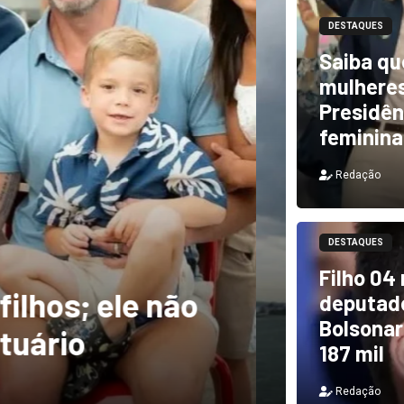
DESTAQUES
Saiba qu
mulheres
Presidên
feminina
Redação
DESTAQUES
m ventos de mais
DESTAQUES
Filho 04
a rastro de
TCU i
deputado
Bolsonar
il
e PF 
187 mil
Redação
Redação