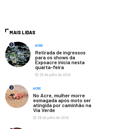
MAIS LIDAS
1
ACRE
Retirada de ingressos
para os shows da
Expoacre inicia nesta
quarta-feira
28 de julho de 2026
2
ACRE
No Acre, mulher morre
esmagada após moto ser
atingida por caminhão na
Via Verde
28 de julho de 2026