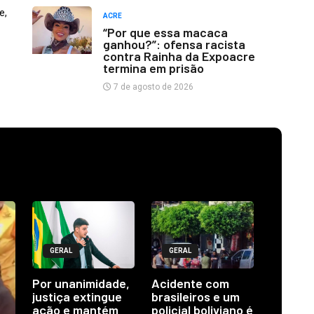
e,
ACRE
“Por que essa macaca
ganhou?”: ofensa racista
contra Rainha da Expoacre
termina em prisão
7 de agosto de 2026
GERAL
GERAL
Por unanimidade,
Acidente com
justiça extingue
brasileiros e um
ação e mantém
policial boliviano é