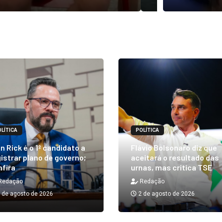
LÍTICA
POLÍTICA
n Rick é o 1º candidato a
Flávio Bolsonaro diz que
istrar plano de governo;
aceitará o resultado das
nfira
urnas, mas critica TSE
Redação
Redação
 de agosto de 2026
2 de agosto de 2026