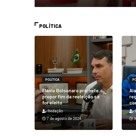
POLÍTICA
POLÍTICA
PO
alizará
 Rick ao
Flávio Bolsonaro promete
Ala
á em 25
propor fim da reeleição se
reg
for eleito
co
Redação
7 de agosto de 2026
3