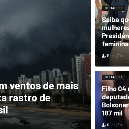
DESTAQUES
Saiba qu
mulheres
Presidên
feminina
Redação
DESTAQUES
m ventos de mais
DESTAQUES
Filho 04
a rastro de
TCU i
deputado
Bolsonar
il
e PF 
187 mil
Redação
Redação