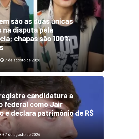
em são as duas únicas
 na disputa pela
cia; chapas são 100%
s
7 de agosto de 2026
 registra candidatura a
dentificou desvios de dinhei
 federal como Jair
o e declara patrimônio de R$
investigará emendas Pix
7 de agosto de 2026
7 de agosto de 2026