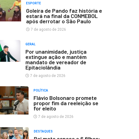
ESPORTE
Goleira de Pando faz história e
estará na final da CONMEBOL
após derrotar o São Paulo
7 de agosto de 2026
GERAL
Por unanimidade, justiça
extingue ação e mantém
mandato de vereador de
Epitaciolândia
7 de agosto de 2026
POLÍTICA
Flávio Bolsonaro promete
propor fim da reeleição se
for eleito
7 de agosto de 2026
DESTAQUES
Pai mata esposa e 6 filhos;