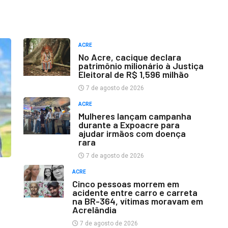
ACRE
No Acre, cacique declara
patrimônio milionário à Justiça
Eleitoral de R$ 1,596 milhão
7 de agosto de 2026
ACRE
Mulheres lançam campanha
durante a Expoacre para
ajudar irmãos com doença
rara
7 de agosto de 2026
ACRE
Cinco pessoas morrem em
acidente entre carro e carreta
na BR-364, vítimas moravam em
Acrelândia
7 de agosto de 2026