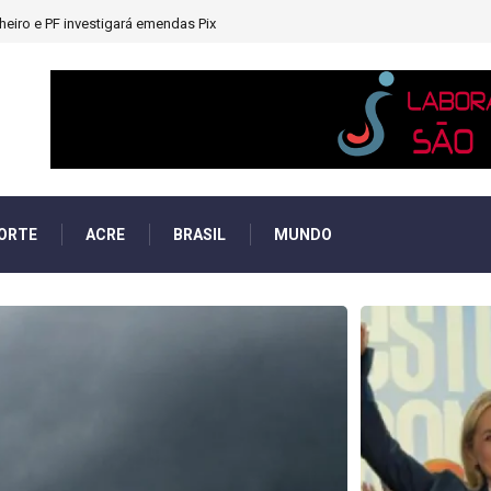
s mulheres na disputa pela Presidência; chapas são 100% femininas
ORTE
ACRE
BRASIL
MUNDO