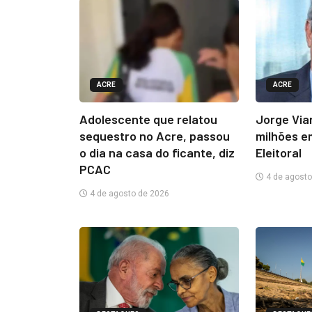
ACRE
ACRE
Adolescente que relatou
Jorge Via
sequestro no Acre, passou
milhões e
o dia na casa do ficante, diz
Eleitoral
PCAC
4 de agosto
4 de agosto de 2026