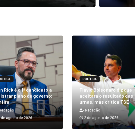
LÍTICA
POLÍTICA
n Rick é o 1º candidato a
Flávio Bolsonaro diz que
istrar plano de governo;
aceitará o resultado das
nfira
urnas, mas critica TSE
Redação
Redação
 de agosto de 2026
2 de agosto de 2026