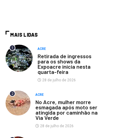
MAIS LIDAS
1
ACRE
Retirada de ingressos
para os shows da
Expoacre inicia nesta
quarta-feira
28 de julho de 2026
2
ACRE
No Acre, mulher morre
esmagada após moto ser
atingida por caminhão na
Via Verde
28 de julho de 2026