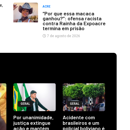
e,
ACRE
“Por que essa macaca
ganhou?”: ofensa racista
contra Rainha da Expoacre
termina em prisão
7 de agosto de 2026
GERAL
GERAL
Por unanimidade,
Acidente com
justiça extingue
brasileiros e um
ação e mantém
policial boliviano é