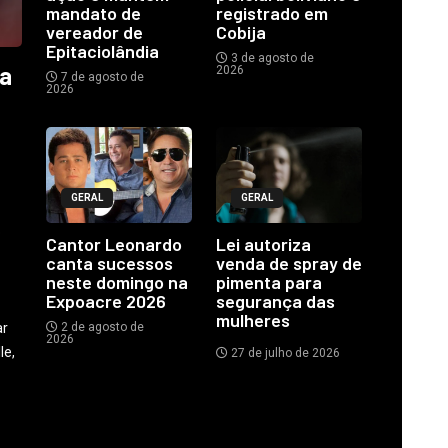
mandato de
registrado em
vereador de
Cobija
Epitaciolândia
3 de agosto de
ia
2026
7 de agosto de
2026
GERAL
GERAL
o
Cantor Leonardo
Lei autoriza
canta sucessos
venda de spray de
neste domingo na
pimenta para
Expoacre 2026
segurança das
mulheres
ar
2 de agosto de
2026
le,
27 de julho de 2026