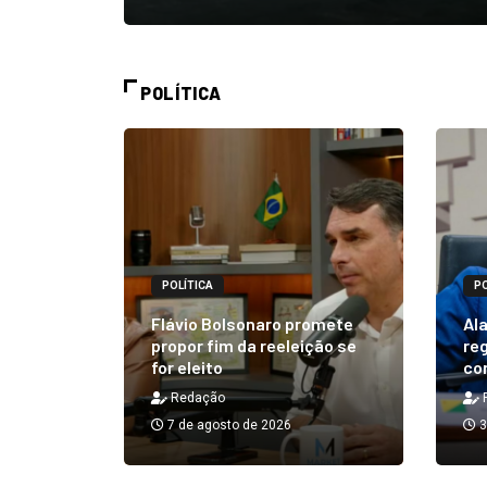
POLÍTICA
POLÍTICA
PO
alizará
 Rick ao
Flávio Bolsonaro promete
Ala
á em 25
propor fim da reeleição se
reg
for eleito
co
Redação
7 de agosto de 2026
3