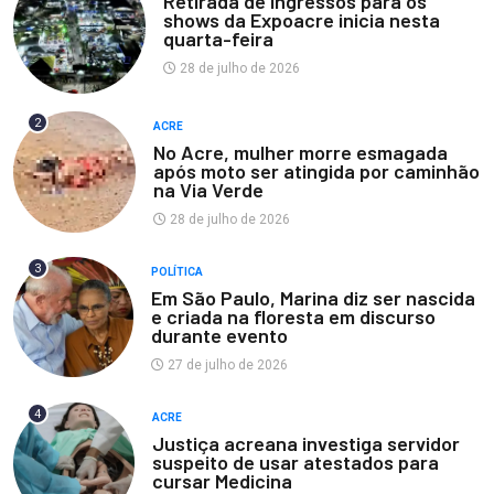
Retirada de ingressos para os
shows da Expoacre inicia nesta
quarta-feira
28 de julho de 2026
2
ACRE
No Acre, mulher morre esmagada
após moto ser atingida por caminhão
na Via Verde
28 de julho de 2026
3
POLÍTICA
Em São Paulo, Marina diz ser nascida
e criada na floresta em discurso
durante evento
27 de julho de 2026
4
ACRE
Justiça acreana investiga servidor
suspeito de usar atestados para
cursar Medicina