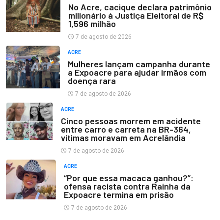
No Acre, cacique declara patrimônio
milionário à Justiça Eleitoral de R$
1,596 milhão
7 de agosto de 2026
ACRE
Mulheres lançam campanha durante
a Expoacre para ajudar irmãos com
doença rara
7 de agosto de 2026
ACRE
Cinco pessoas morrem em acidente
entre carro e carreta na BR-364,
vítimas moravam em Acrelândia
7 de agosto de 2026
ACRE
“Por que essa macaca ganhou?”:
ofensa racista contra Rainha da
Expoacre termina em prisão
7 de agosto de 2026