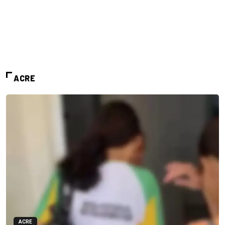
ACRE
ACRE