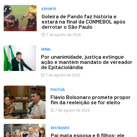
ESPORTE
Goleira de Pando faz história e
estará na final da CONMEBOL após
derrotar o São Paulo
7 de agosto de 2026
GERAL
Por unanimidade, justiça extingue
ação e mantém mandato de vereador
de Epitaciolândia
7 de agosto de 2026
POLÍTICA
Flávio Bolsonaro promete propor
fim da reeleição se for eleito
7 de agosto de 2026
DESTAQUES
Pai mata esposa e 6 filhos; ele