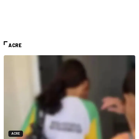
ACRE
ACRE