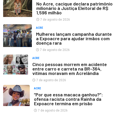
No Acre, cacique declara patrimônio
milionário à Justiça Eleitoral de R$
1,596 milhão
7 de agosto de 2026
ACRE
Mulheres lançam campanha durante
a Expoacre para ajudar irmãos com
doença rara
7 de agosto de 2026
ACRE
Cinco pessoas morrem em acidente
entre carro e carreta na BR-364,
vítimas moravam em Acrelândia
7 de agosto de 2026
ACRE
“Por que essa macaca ganhou?”:
ofensa racista contra Rainha da
Expoacre termina em prisão
7 de agosto de 2026