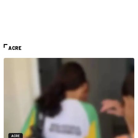
ACRE
ACRE