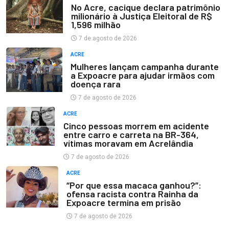
No Acre, cacique declara patrimônio
milionário à Justiça Eleitoral de R$
1,596 milhão
7 de agosto de 2026
ACRE
Mulheres lançam campanha durante
a Expoacre para ajudar irmãos com
doença rara
7 de agosto de 2026
ACRE
Cinco pessoas morrem em acidente
entre carro e carreta na BR-364,
vítimas moravam em Acrelândia
7 de agosto de 2026
ACRE
“Por que essa macaca ganhou?”:
ofensa racista contra Rainha da
Expoacre termina em prisão
7 de agosto de 2026