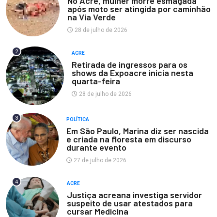
No Acre, mulher morre esmagada
após moto ser atingida por caminhão
na Via Verde
28 de julho de 2026
2
ACRE
Retirada de ingressos para os
shows da Expoacre inicia nesta
quarta-feira
28 de julho de 2026
3
POLÍTICA
Em São Paulo, Marina diz ser nascida
e criada na floresta em discurso
durante evento
27 de julho de 2026
4
ACRE
Justiça acreana investiga servidor
suspeito de usar atestados para
cursar Medicina