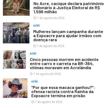
No Acre, cacique declara patrimônio
milionário à Justiça Eleitoral de R$
1,596 milhão
7 de agosto de 2026
ACRE
Mulheres lançam campanha durante
a Expoacre para ajudar irmãos com
doença rara
7 de agosto de 2026
ACRE
Cinco pessoas morrem em acidente
entre carro e carreta na BR-364,
vítimas moravam em Acrelândia
7 de agosto de 2026
ACRE
“Por que essa macaca ganhou?”:
ofensa racista contra Rainha da
Expoacre termina em prisão
7 de agosto de 2026