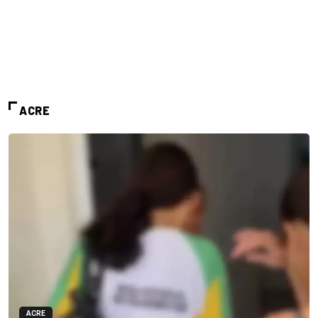
ACRE
ACRE