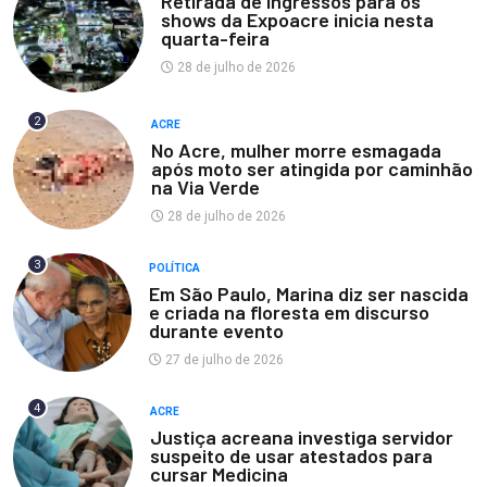
Retirada de ingressos para os
shows da Expoacre inicia nesta
quarta-feira
28 de julho de 2026
2
ACRE
No Acre, mulher morre esmagada
após moto ser atingida por caminhão
na Via Verde
28 de julho de 2026
3
POLÍTICA
Em São Paulo, Marina diz ser nascida
e criada na floresta em discurso
durante evento
27 de julho de 2026
4
ACRE
Justiça acreana investiga servidor
suspeito de usar atestados para
cursar Medicina