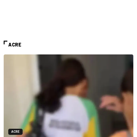
ACRE
ACRE