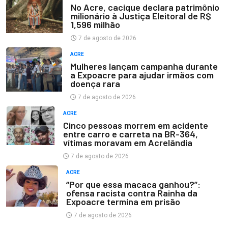
No Acre, cacique declara patrimônio
milionário à Justiça Eleitoral de R$
1,596 milhão
7 de agosto de 2026
ACRE
Mulheres lançam campanha durante
a Expoacre para ajudar irmãos com
doença rara
7 de agosto de 2026
ACRE
Cinco pessoas morrem em acidente
entre carro e carreta na BR-364,
vítimas moravam em Acrelândia
7 de agosto de 2026
ACRE
“Por que essa macaca ganhou?”:
ofensa racista contra Rainha da
Expoacre termina em prisão
7 de agosto de 2026