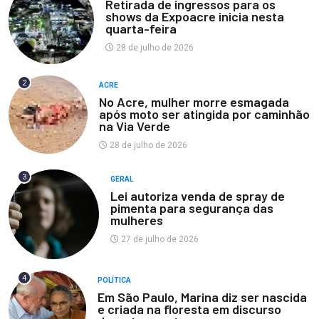
Retirada de ingressos para os
shows da Expoacre inicia nesta
quarta-feira
28 de julho de 2026
2
ACRE
No Acre, mulher morre esmagada
após moto ser atingida por caminhão
na Via Verde
28 de julho de 2026
3
GERAL
Lei autoriza venda de spray de
pimenta para segurança das
mulheres
27 de julho de 2026
4
POLÍTICA
Em São Paulo, Marina diz ser nascida
e criada na floresta em discurso