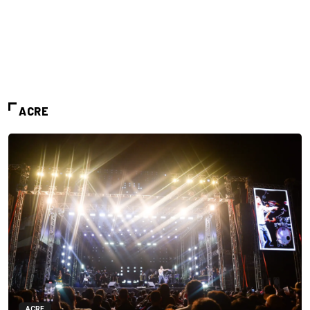
ACRE
ACRE