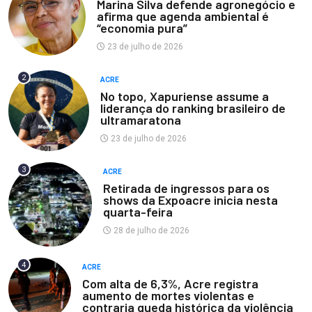
Marina Silva defende agronegócio e
afirma que agenda ambiental é
“economia pura”
23 de julho de 2026
2
ACRE
No topo, Xapuriense assume a
liderança do ranking brasileiro de
ultramaratona
23 de julho de 2026
3
ACRE
Retirada de ingressos para os
shows da Expoacre inicia nesta
quarta-feira
28 de julho de 2026
4
ACRE
Com alta de 6,3%, Acre registra
aumento de mortes violentas e
contraria queda histórica da violência