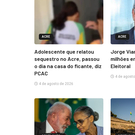
ACRE
ACRE
Adolescente que relatou
Jorge Via
sequestro no Acre, passou
milhões e
o dia na casa do ficante, diz
Eleitoral
PCAC
4 de agosto
4 de agosto de 2026