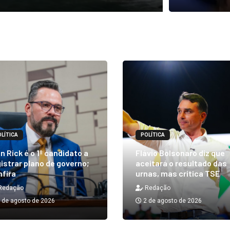
LÍTICA
POLÍTICA
n Rick é o 1º candidato a
Flávio Bolsonaro diz que
istrar plano de governo;
aceitará o resultado das
nfira
urnas, mas critica TSE
Redação
Redação
 de agosto de 2026
2 de agosto de 2026