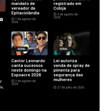
mandato de
registrado em
vereador de
Cobija
Epitaciolândia
3 de agosto de
ia
2026
7 de agosto de
2026
GERAL
GERAL
o
Cantor Leonardo
Lei autoriza
canta sucessos
venda de spray de
neste domingo na
pimenta para
Expoacre 2026
segurança das
mulheres
ar
2 de agosto de
2026
le,
27 de julho de 2026