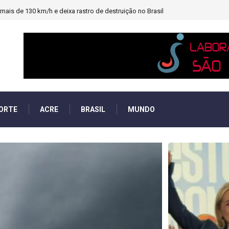
heiro e PF investigará emendas Pix
ORTE
ACRE
BRASIL
MUNDO