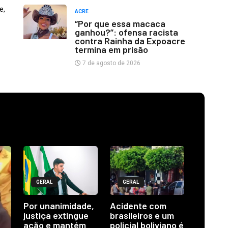
e,
ACRE
“Por que essa macaca
ganhou?”: ofensa racista
contra Rainha da Expoacre
termina em prisão
7 de agosto de 2026
GERAL
GERAL
Por unanimidade,
Acidente com
justiça extingue
brasileiros e um
ação e mantém
policial boliviano é