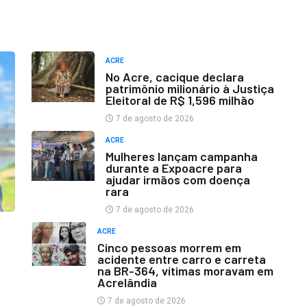
ACRE
No Acre, cacique declara
patrimônio milionário à Justiça
Eleitoral de R$ 1,596 milhão
7 de agosto de 2026
ACRE
Mulheres lançam campanha
durante a Expoacre para
ajudar irmãos com doença
rara
7 de agosto de 2026
ACRE
Cinco pessoas morrem em
acidente entre carro e carreta
na BR-364, vítimas moravam em
Acrelândia
7 de agosto de 2026