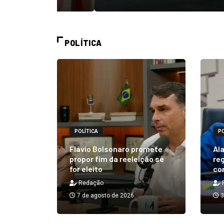
POLÍTICA
POLÍTICA
PO
alizará
 Rick ao
Flávio Bolsonaro promete
Ala
á em 25
propor fim da reeleição se
reg
for eleito
co
Redação
7 de agosto de 2026
3