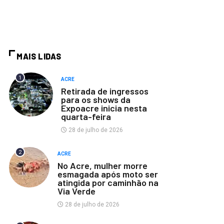
MAIS LIDAS
1
ACRE
Retirada de ingressos
para os shows da
Expoacre inicia nesta
quarta-feira
28 de julho de 2026
2
ACRE
No Acre, mulher morre
esmagada após moto ser
atingida por caminhão na
Via Verde
28 de julho de 2026