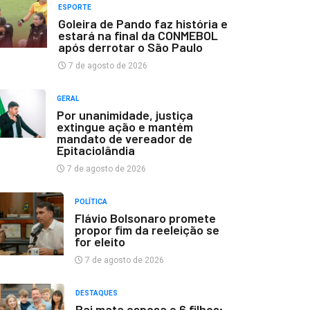
ESPORTE
Goleira de Pando faz história e
estará na final da CONMEBOL
após derrotar o São Paulo
7 de agosto de 2026
GERAL
Por unanimidade, justiça
extingue ação e mantém
mandato de vereador de
Epitaciolândia
7 de agosto de 2026
POLÍTICA
Flávio Bolsonaro promete
propor fim da reeleição se
for eleito
7 de agosto de 2026
DESTAQUES
Pai mata esposa e 6 filhos;