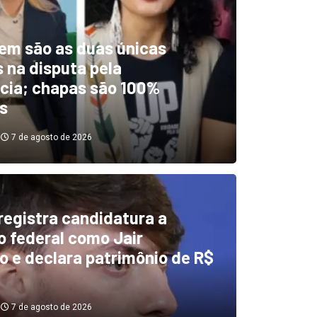
em são as duas únicas
 na disputa pela
cia; chapas são 100%
s
7 de agosto de 2026
 registra candidatura a
dentificou desvios de dinhei
 federal como Jair
o e declara patrimônio de R$
investigará emendas Pix
7 de agosto de 2026
7 de agosto de 2026