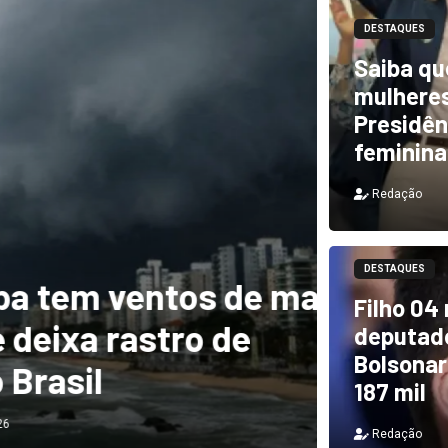
DESTAQUES
Saiba qu
mulheres
Presidên
feminina
Redação
DESTAQUES
m ventos de mais
DESTAQUES
Filho 04
a rastro de
TCU i
deputado
Bolsonar
il
e PF 
187 mil
Redação
Redação