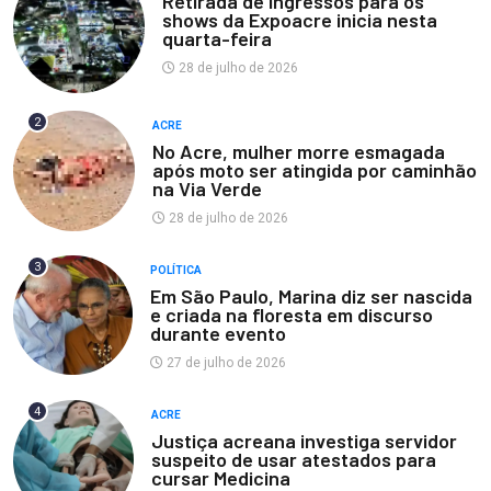
Retirada de ingressos para os
shows da Expoacre inicia nesta
quarta-feira
28 de julho de 2026
2
ACRE
No Acre, mulher morre esmagada
após moto ser atingida por caminhão
na Via Verde
28 de julho de 2026
3
POLÍTICA
Em São Paulo, Marina diz ser nascida
e criada na floresta em discurso
durante evento
27 de julho de 2026
4
ACRE
Justiça acreana investiga servidor
suspeito de usar atestados para
cursar Medicina