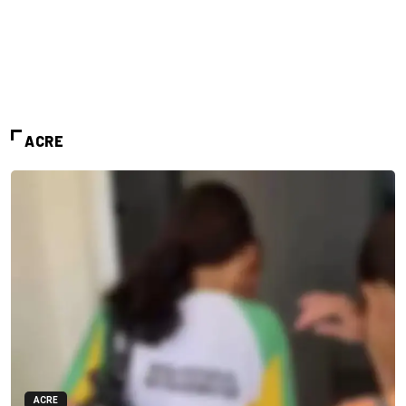
ACRE
ACRE