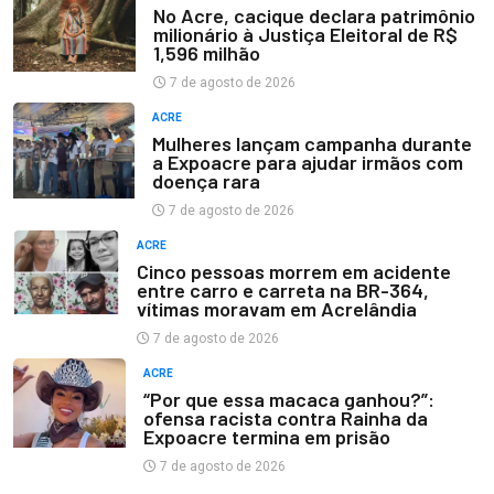
No Acre, cacique declara patrimônio
milionário à Justiça Eleitoral de R$
1,596 milhão
7 de agosto de 2026
ACRE
Mulheres lançam campanha durante
a Expoacre para ajudar irmãos com
doença rara
7 de agosto de 2026
ACRE
Cinco pessoas morrem em acidente
entre carro e carreta na BR-364,
vítimas moravam em Acrelândia
7 de agosto de 2026
ACRE
“Por que essa macaca ganhou?”:
ofensa racista contra Rainha da
Expoacre termina em prisão
7 de agosto de 2026