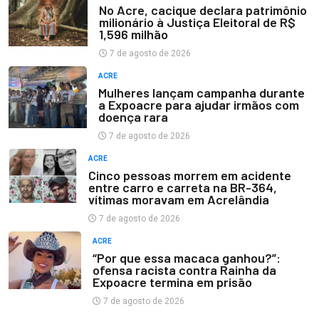
No Acre, cacique declara patrimônio
milionário à Justiça Eleitoral de R$
1,596 milhão
7 de agosto de 2026
ACRE
Mulheres lançam campanha durante
a Expoacre para ajudar irmãos com
doença rara
7 de agosto de 2026
ACRE
Cinco pessoas morrem em acidente
entre carro e carreta na BR-364,
vítimas moravam em Acrelândia
7 de agosto de 2026
ACRE
“Por que essa macaca ganhou?”:
ofensa racista contra Rainha da
Expoacre termina em prisão
7 de agosto de 2026