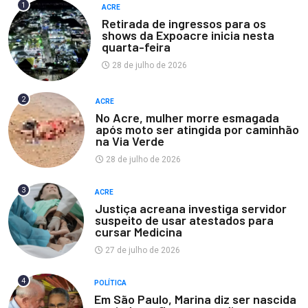
1
ACRE
Retirada de ingressos para os
shows da Expoacre inicia nesta
quarta-feira
28 de julho de 2026
2
ACRE
No Acre, mulher morre esmagada
após moto ser atingida por caminhão
na Via Verde
28 de julho de 2026
3
ACRE
Justiça acreana investiga servidor
suspeito de usar atestados para
cursar Medicina
27 de julho de 2026
4
POLÍTICA
Em São Paulo, Marina diz ser nascida