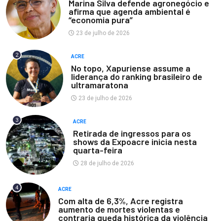
Marina Silva defende agronegócio e
afirma que agenda ambiental é
“economia pura”
23 de julho de 2026
2
ACRE
No topo, Xapuriense assume a
liderança do ranking brasileiro de
ultramaratona
23 de julho de 2026
3
ACRE
Retirada de ingressos para os
shows da Expoacre inicia nesta
quarta-feira
28 de julho de 2026
4
ACRE
Com alta de 6,3%, Acre registra
aumento de mortes violentas e
contraria queda histórica da violência